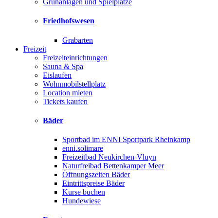
Grünanlagen und Spielplätze
Friedhofswesen
Grabarten
Freizeit
Freizeiteinrichtungen
Sauna & Spa
Eislaufen
Wohnmobilstellplatz
Location mieten
Tickets kaufen
Bäder
Sportbad im ENNI Sportpark Rheinkamp
enni.solimare
Freizeitbad Neukirchen-Vluyn
Naturfreibad Bettenkamper Meer
Öffnungszeiten Bäder
Eintrittspreise Bäder
Kurse buchen
Hundewiese