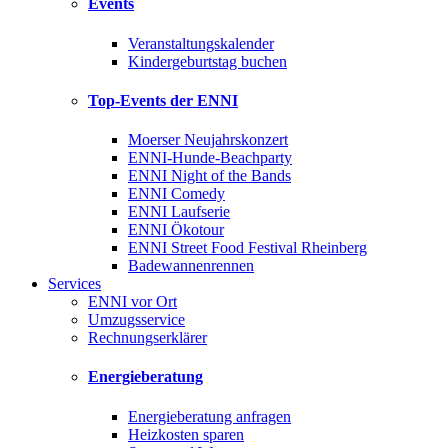
Events
Veranstaltungskalender
Kindergeburtstag buchen
Top-Events der ENNI
Moerser Neujahrskonzert
ENNI-Hunde-Beachparty
ENNI Night of the Bands
ENNI Comedy
ENNI Laufserie
ENNI Ökotour
ENNI Street Food Festival Rheinberg
Badewannenrennen
Services
ENNI vor Ort
Umzugsservice
Rechnungserklärer
Energieberatung
Energieberatung anfragen
Heizkosten sparen