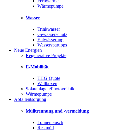
Fernwärme
Wärmepumpe
Wasser
Trinkwasser
Gewässerschutz
Entwässerung
Wasserspartipps
Neue Energien
Regenerative Projekte
E-Mobilität
THG-Quote
Wallboxen
Solaranlagen/Photovoltaik
Wärmepumpe
Abfallentsorgung
Mülltrennung und -vermeidung
Tonnentausch
Restmüll