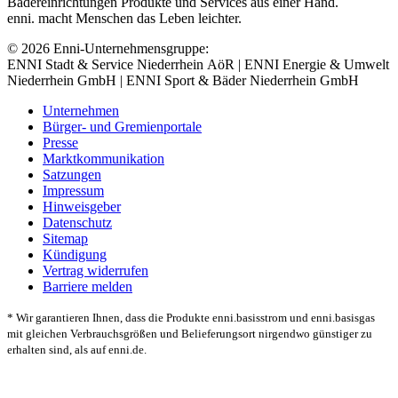
Bädereinrichtungen Produkte und Services aus einer Hand.
enni. macht Menschen das Leben leichter.
© 2026 Enni-Unternehmensgruppe:
ENNI Stadt & Service Niederrhein AöR | ENNI Energie & Umwelt
Niederrhein GmbH | ENNI Sport & Bäder Niederrhein GmbH
Unternehmen
Bürger- und Gremienportale
Presse
Marktkommunikation
Satzungen
Impressum
Hinweisgeber
Datenschutz
Sitemap
Kündigung
Vertrag widerrufen
Barriere melden
* Wir garantieren Ihnen, dass die Produkte enni.basisstrom und enni.basisgas
mit gleichen Verbrauchsgrößen und Belieferungsort nirgendwo günstiger zu
erhalten sind, als auf enni.de.