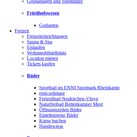
Grünanlagen und Spielplätze
Friedhofswesen
Grabarten
Freizeit
Freizeiteinrichtungen
Sauna & Spa
Eislaufen
Wohnmobilstellplatz
Location mieten
Tickets kaufen
Bäder
Sportbad im ENNI Sportpark Rheinkamp
enni.solimare
Freizeitbad Neukirchen-Vluyn
Naturfreibad Bettenkamper Meer
Öffnungszeiten Bäder
Eintrittspreise Bäder
Kurse buchen
Hundewiese