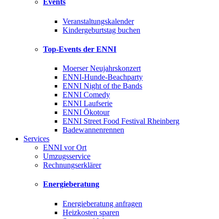
Events
Veranstaltungskalender
Kindergeburtstag buchen
Top-Events der ENNI
Moerser Neujahrskonzert
ENNI-Hunde-Beachparty
ENNI Night of the Bands
ENNI Comedy
ENNI Laufserie
ENNI Ökotour
ENNI Street Food Festival Rheinberg
Badewannenrennen
Services
ENNI vor Ort
Umzugsservice
Rechnungserklärer
Energieberatung
Energieberatung anfragen
Heizkosten sparen