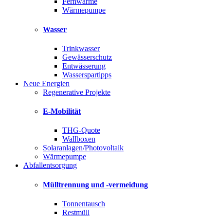
Fernwärme
Wärmepumpe
Wasser
Trinkwasser
Gewässerschutz
Entwässerung
Wasserspartipps
Neue Energien
Regenerative Projekte
E-Mobilität
THG-Quote
Wallboxen
Solaranlagen/Photovoltaik
Wärmepumpe
Abfallentsorgung
Mülltrennung und -vermeidung
Tonnentausch
Restmüll