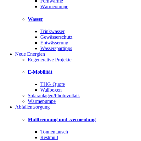
Fernwärme
Wärmepumpe
Wasser
Trinkwasser
Gewässerschutz
Entwässerung
Wasserspartipps
Neue Energien
Regenerative Projekte
E-Mobilität
THG-Quote
Wallboxen
Solaranlagen/Photovoltaik
Wärmepumpe
Abfallentsorgung
Mülltrennung und -vermeidung
Tonnentausch
Restmüll