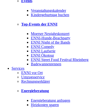
Events
Veranstaltungskalender
Kindergeburtstag buchen
Top-Events der ENNI
Moerser Neujahrskonzert
ENNI-Hunde-Beachparty
ENNI Night of the Bands
ENNI Comedy
ENNI Laufserie
ENNI Ökotour
ENNI Street Food Festival Rheinberg
Badewannenrennen
Services
ENNI vor Ort
Umzugsservice
Rechnungserklärer
Energieberatung
Energieberatung anfragen
Heizkosten sparen