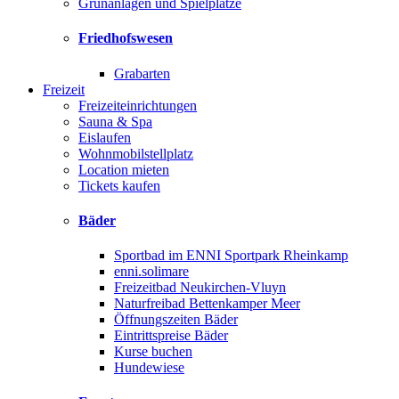
Grünanlagen und Spielplätze
Friedhofswesen
Grabarten
Freizeit
Freizeiteinrichtungen
Sauna & Spa
Eislaufen
Wohnmobilstellplatz
Location mieten
Tickets kaufen
Bäder
Sportbad im ENNI Sportpark Rheinkamp
enni.solimare
Freizeitbad Neukirchen-Vluyn
Naturfreibad Bettenkamper Meer
Öffnungszeiten Bäder
Eintrittspreise Bäder
Kurse buchen
Hundewiese