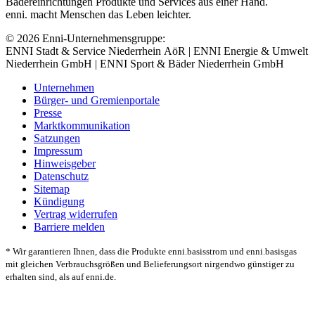
Bädereinrichtungen Produkte und Services aus einer Hand.
enni. macht Menschen das Leben leichter.
© 2026 Enni-Unternehmensgruppe:
ENNI Stadt & Service Niederrhein AöR | ENNI Energie & Umwelt
Niederrhein GmbH | ENNI Sport & Bäder Niederrhein GmbH
Unternehmen
Bürger- und Gremienportale
Presse
Marktkommunikation
Satzungen
Impressum
Hinweisgeber
Datenschutz
Sitemap
Kündigung
Vertrag widerrufen
Barriere melden
* Wir garantieren Ihnen, dass die Produkte enni.basisstrom und enni.basisgas
mit gleichen Verbrauchsgrößen und Belieferungsort nirgendwo günstiger zu
erhalten sind, als auf enni.de.