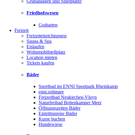
Grünanlagen und Spielplätze
Friedhofswesen
Grabarten
Freizeit
Freizeiteinrichtungen
Sauna & Spa
Eislaufen
Wohnmobilstellplatz
Location mieten
Tickets kaufen
Bäder
Sportbad im ENNI Sportpark Rheinkamp
enni.solimare
Freizeitbad Neukirchen-Vluyn
Naturfreibad Bettenkamper Meer
Öffnungszeiten Bäder
Eintrittspreise Bäder
Kurse buchen
Hundewiese