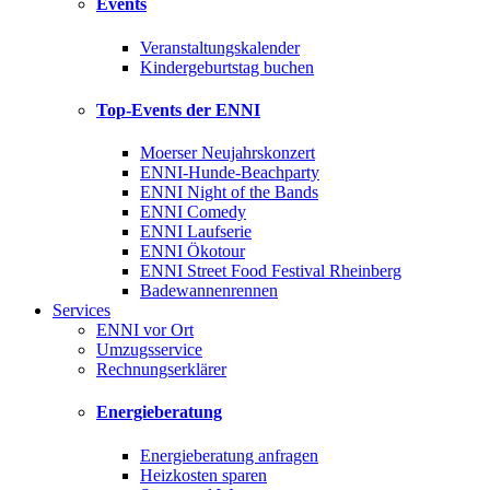
Events
Veranstaltungskalender
Kindergeburtstag buchen
Top-Events der ENNI
Moerser Neujahrskonzert
ENNI-Hunde-Beachparty
ENNI Night of the Bands
ENNI Comedy
ENNI Laufserie
ENNI Ökotour
ENNI Street Food Festival Rheinberg
Badewannenrennen
Services
ENNI vor Ort
Umzugsservice
Rechnungserklärer
Energieberatung
Energieberatung anfragen
Heizkosten sparen