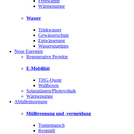
Fernwärme
Wärmepumpe
Wasser
Trinkwasser
Gewässerschutz
Entwässerung
Wasserspartipps
Neue Energien
Regenerative Projekte
E-Mobilität
THG-Quote
Wallboxen
Solaranlagen/Photovoltaik
Wärmepumpe
Abfallentsorgung
Mülltrennung und -vermeidung
Tonnentausch
Restmüll