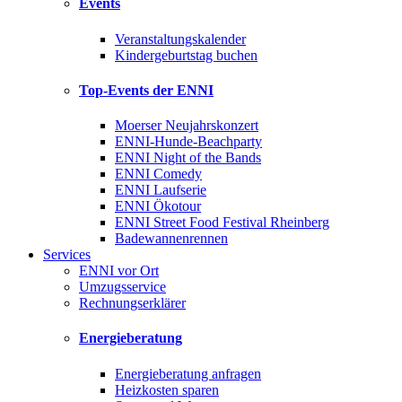
Events
Veranstaltungskalender
Kindergeburtstag buchen
Top-Events der ENNI
Moerser Neujahrskonzert
ENNI-Hunde-Beachparty
ENNI Night of the Bands
ENNI Comedy
ENNI Laufserie
ENNI Ökotour
ENNI Street Food Festival Rheinberg
Badewannenrennen
Services
ENNI vor Ort
Umzugsservice
Rechnungserklärer
Energieberatung
Energieberatung anfragen
Heizkosten sparen