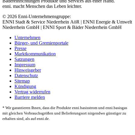
Bädereinrichtungen Produkte und Services aus einer Hand.
enni. macht Menschen das Leben leichter.
© 2026 Enni-Unternehmensgruppe:
ENNI Stadt & Service Niederrhein AöR | ENNI Energie & Umwelt
Niederrhein GmbH | ENNI Sport & Bäder Niederrhein GmbH
Unternehmen
Bürger- und Gremienportale
Presse
Marktkommunikation
Satzungen
Impressum
Hinweisgeber
Datenschutz
Sitemap
Kündigung
Vertrag widerrufen
Barriere melden
* Wir garantieren Ihnen, dass die Produkte enni.basisstrom und enni.basisgas
mit gleichen Verbrauchsgrößen und Belieferungsort nirgendwo günstiger zu
erhalten sind, als auf enni.de.