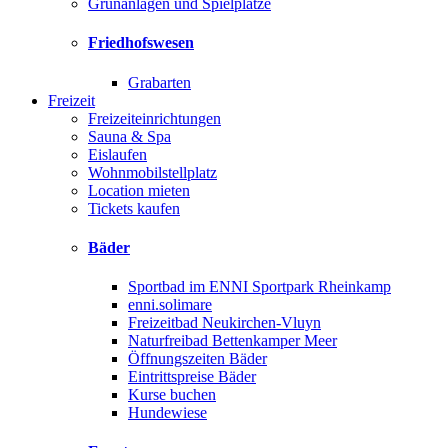
Grünanlagen und Spielplätze
Friedhofswesen
Grabarten
Freizeit
Freizeiteinrichtungen
Sauna & Spa
Eislaufen
Wohnmobilstellplatz
Location mieten
Tickets kaufen
Bäder
Sportbad im ENNI Sportpark Rheinkamp
enni.solimare
Freizeitbad Neukirchen-Vluyn
Naturfreibad Bettenkamper Meer
Öffnungszeiten Bäder
Eintrittspreise Bäder
Kurse buchen
Hundewiese