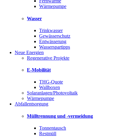
Fernwärme
Wärmepumpe
Wasser
Trinkwasser
Gewässerschutz
Entwässerung
Wasserspartipps
Neue Energien
Regenerative Projekte
E-Mobilität
THG-Quote
Wallboxen
Solaranlagen/Photovoltaik
Wärmepumpe
Abfallentsorgung
Mülltrennung und -vermeidung
Tonnentausch
Restmüll