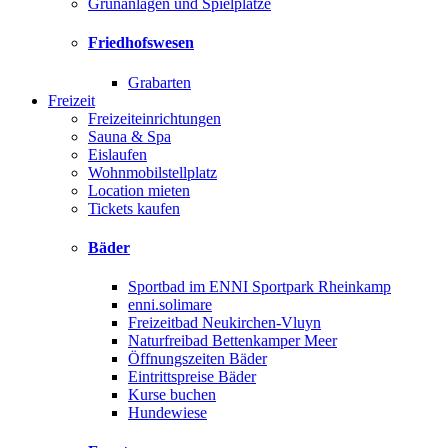
Grünanlagen und Spielplätze
Friedhofswesen
Grabarten
Freizeit
Freizeiteinrichtungen
Sauna & Spa
Eislaufen
Wohnmobilstellplatz
Location mieten
Tickets kaufen
Bäder
Sportbad im ENNI Sportpark Rheinkamp
enni.solimare
Freizeitbad Neukirchen-Vluyn
Naturfreibad Bettenkamper Meer
Öffnungszeiten Bäder
Eintrittspreise Bäder
Kurse buchen
Hundewiese