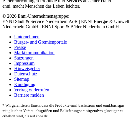
Bädereinrichtungen Produkte und Services aus einer Hand.
enni. macht Menschen das Leben leichter.
© 2026 Enni-Unternehmensgruppe:
ENNI Stadt & Service Niederrhein AöR | ENNI Energie & Umwelt
Niederrhein GmbH | ENNI Sport & Bäder Niederrhein GmbH
Unternehmen
Bürger- und Gremienportale
Presse
Marktkommunikation
Satzungen
Impressum
Hinweisgeber
Datenschutz
Sitemap
Kündigung
Vertrag widerrufen
Barriere melden
* Wir garantieren Ihnen, dass die Produkte enni.basisstrom und enni.basisgas
mit gleichen Verbrauchsgrößen und Belieferungsort nirgendwo günstiger zu
erhalten sind, als auf enni.de.