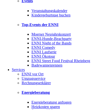
Events
Veranstaltungskalender
Kindergeburtstag buchen
Top-Events der ENNI
Moerser Neujahrskonzert
ENNI-Hunde-Beachparty
ENNI Night of the Bands
ENNI Comedy
ENNI Laufserie
ENNI Ökotour
ENNI Street Food Festival Rheinberg
Badewannenrennen
Services
ENNI vor Ort
Umzugsservice
Rechnungserklärer
Energieberatung
Energieberatung anfragen
Heizkosten sparen