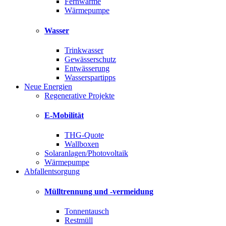
Fernwärme
Wärmepumpe
Wasser
Trinkwasser
Gewässerschutz
Entwässerung
Wasserspartipps
Neue Energien
Regenerative Projekte
E-Mobilität
THG-Quote
Wallboxen
Solaranlagen/Photovoltaik
Wärmepumpe
Abfallentsorgung
Mülltrennung und -vermeidung
Tonnentausch
Restmüll