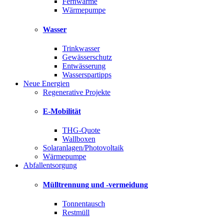
Fernwärme
Wärmepumpe
Wasser
Trinkwasser
Gewässerschutz
Entwässerung
Wasserspartipps
Neue Energien
Regenerative Projekte
E-Mobilität
THG-Quote
Wallboxen
Solaranlagen/Photovoltaik
Wärmepumpe
Abfallentsorgung
Mülltrennung und -vermeidung
Tonnentausch
Restmüll