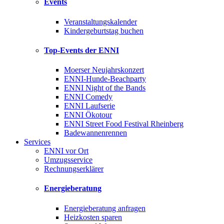
Events
Veranstaltungskalender
Kindergeburtstag buchen
Top-Events der ENNI
Moerser Neujahrskonzert
ENNI-Hunde-Beachparty
ENNI Night of the Bands
ENNI Comedy
ENNI Laufserie
ENNI Ökotour
ENNI Street Food Festival Rheinberg
Badewannenrennen
Services
ENNI vor Ort
Umzugsservice
Rechnungserklärer
Energieberatung
Energieberatung anfragen
Heizkosten sparen