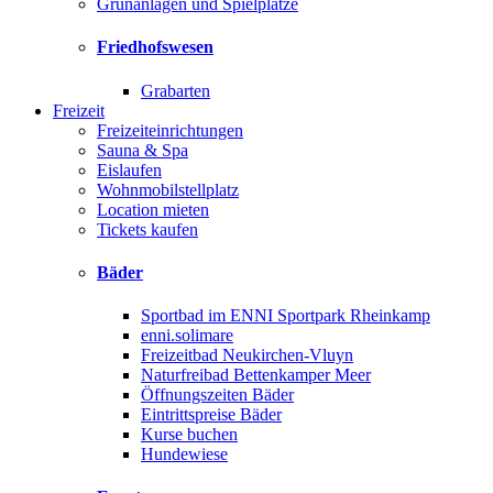
Grünanlagen und Spielplätze
Friedhofswesen
Grabarten
Freizeit
Freizeiteinrichtungen
Sauna & Spa
Eislaufen
Wohnmobilstellplatz
Location mieten
Tickets kaufen
Bäder
Sportbad im ENNI Sportpark Rheinkamp
enni.solimare
Freizeitbad Neukirchen-Vluyn
Naturfreibad Bettenkamper Meer
Öffnungszeiten Bäder
Eintrittspreise Bäder
Kurse buchen
Hundewiese