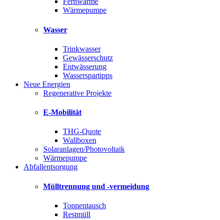
Fernwärme
Wärmepumpe
Wasser
Trinkwasser
Gewässerschutz
Entwässerung
Wasserspartipps
Neue Energien
Regenerative Projekte
E-Mobilität
THG-Quote
Wallboxen
Solaranlagen/Photovoltaik
Wärmepumpe
Abfallentsorgung
Mülltrennung und -vermeidung
Tonnentausch
Restmüll