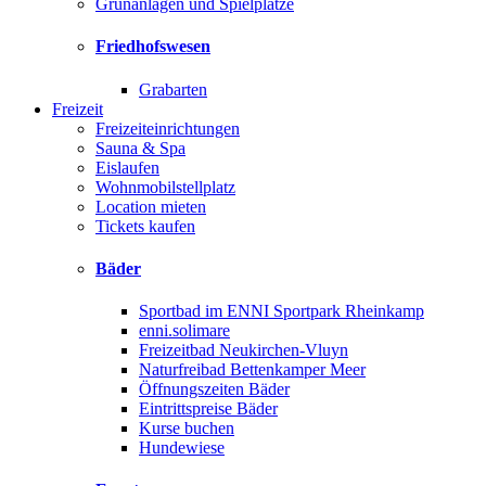
Grünanlagen und Spielplätze
Friedhofswesen
Grabarten
Freizeit
Freizeiteinrichtungen
Sauna & Spa
Eislaufen
Wohnmobilstellplatz
Location mieten
Tickets kaufen
Bäder
Sportbad im ENNI Sportpark Rheinkamp
enni.solimare
Freizeitbad Neukirchen-Vluyn
Naturfreibad Bettenkamper Meer
Öffnungszeiten Bäder
Eintrittspreise Bäder
Kurse buchen
Hundewiese