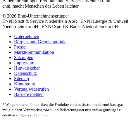
Bädereinrichtungen Produkte und Services aus einer Hand.
enni. macht Menschen das Leben leichter.
© 2026 Enni-Unternehmensgruppe:
ENNI Stadt & Service Niederrhein AöR | ENNI Energie & Umwelt
Niederrhein GmbH | ENNI Sport & Bäder Niederrhein GmbH
Unternehmen
Bürger- und Gremienportale
Presse
Marktkommunikation
Satzungen
Impressum
Hinweisgeber
Datenschutz
Sitemap
Kündigung
Vertrag widerrufen
Barriere melden
* Wir garantieren Ihnen, dass die Produkte enni.basisstrom und enni.basisgas
mit gleichen Verbrauchsgrößen und Belieferungsort nirgendwo günstiger zu
erhalten sind, als auf enni.de.