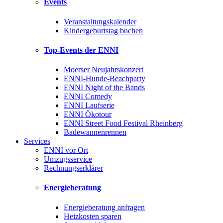
Events
Veranstaltungskalender
Kindergeburtstag buchen
Top-Events der ENNI
Moerser Neujahrskonzert
ENNI-Hunde-Beachparty
ENNI Night of the Bands
ENNI Comedy
ENNI Laufserie
ENNI Ökotour
ENNI Street Food Festival Rheinberg
Badewannenrennen
Services
ENNI vor Ort
Umzugsservice
Rechnungserklärer
Energieberatung
Energieberatung anfragen
Heizkosten sparen