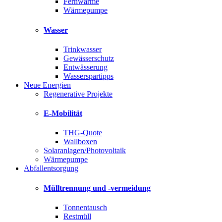
Fernwärme
Wärmepumpe
Wasser
Trinkwasser
Gewässerschutz
Entwässerung
Wasserspartipps
Neue Energien
Regenerative Projekte
E-Mobilität
THG-Quote
Wallboxen
Solaranlagen/Photovoltaik
Wärmepumpe
Abfallentsorgung
Mülltrennung und -vermeidung
Tonnentausch
Restmüll