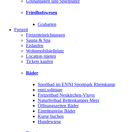
Grünanlagen und Spielplätze
Friedhofswesen
Grabarten
Freizeit
Freizeiteinrichtungen
Sauna & Spa
Eislaufen
Wohnmobilstellplatz
Location mieten
Tickets kaufen
Bäder
Sportbad im ENNI Sportpark Rheinkamp
enni.solimare
Freizeitbad Neukirchen-Vluyn
Naturfreibad Bettenkamper Meer
Öffnungszeiten Bäder
Eintrittspreise Bäder
Kurse buchen
Hundewiese