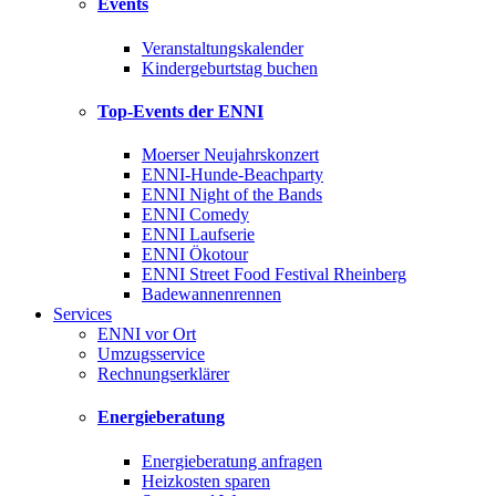
Events
Veranstaltungskalender
Kindergeburtstag buchen
Top-Events der ENNI
Moerser Neujahrskonzert
ENNI-Hunde-Beachparty
ENNI Night of the Bands
ENNI Comedy
ENNI Laufserie
ENNI Ökotour
ENNI Street Food Festival Rheinberg
Badewannenrennen
Services
ENNI vor Ort
Umzugsservice
Rechnungserklärer
Energieberatung
Energieberatung anfragen
Heizkosten sparen