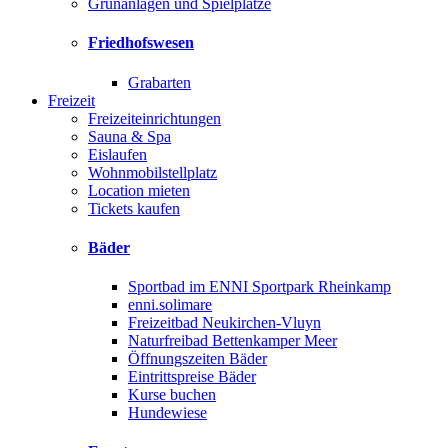
Grünanlagen und Spielplätze
Friedhofswesen
Grabarten
Freizeit
Freizeiteinrichtungen
Sauna & Spa
Eislaufen
Wohnmobilstellplatz
Location mieten
Tickets kaufen
Bäder
Sportbad im ENNI Sportpark Rheinkamp
enni.solimare
Freizeitbad Neukirchen-Vluyn
Naturfreibad Bettenkamper Meer
Öffnungszeiten Bäder
Eintrittspreise Bäder
Kurse buchen
Hundewiese