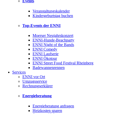
Events
Veranstaltungskalender
Kindergeburtstag buchen
Top-Events der ENNI
Moerser Neujahrskonzert
ENNI-Hunde-Beachparty
ENNI Night of the Bands
ENNI Comedy
ENNI Laufserie
ENNI Ökotour
ENNI Street Food Festival Rheinberg
Badewannenrennen
Services
ENNI vor Ort
Umzugsservice
Rechnungserklärer
Energieberatung
Energieberatung anfragen
Heizkosten sparen