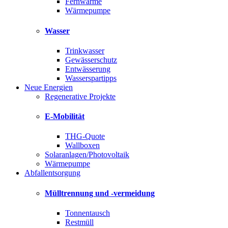
Fernwärme
Wärmepumpe
Wasser
Trinkwasser
Gewässerschutz
Entwässerung
Wasserspartipps
Neue Energien
Regenerative Projekte
E-Mobilität
THG-Quote
Wallboxen
Solaranlagen/Photovoltaik
Wärmepumpe
Abfallentsorgung
Mülltrennung und -vermeidung
Tonnentausch
Restmüll