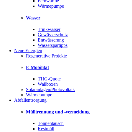
Fernwärme
Wärmepumpe
Wasser
Trinkwasser
Gewässerschutz
Entwässerung
Wasserspartipps
Neue Energien
Regenerative Projekte
E-Mobilität
THG-Quote
Wallboxen
Solaranlagen/Photovoltaik
Wärmepumpe
Abfallentsorgung
Mülltrennung und -vermeidung
Tonnentausch
Restmüll