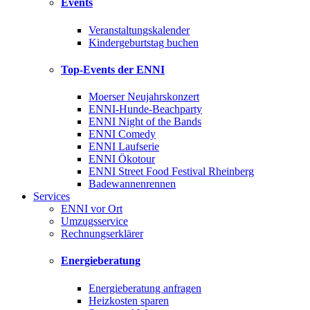
Events
Veranstaltungskalender
Kindergeburtstag buchen
Top-Events der ENNI
Moerser Neujahrskonzert
ENNI-Hunde-Beachparty
ENNI Night of the Bands
ENNI Comedy
ENNI Laufserie
ENNI Ökotour
ENNI Street Food Festival Rheinberg
Badewannenrennen
Services
ENNI vor Ort
Umzugsservice
Rechnungserklärer
Energieberatung
Energieberatung anfragen
Heizkosten sparen