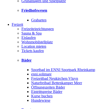
Grünanlagen und Spielplätze
Friedhofswesen
Grabarten
Freizeit
Freizeiteinrichtungen
Sauna & Spa
Eislaufen
Wohnmobilstellplatz
Location mieten
Tickets kaufen
Bäder
Sportbad im ENNI Sportpark Rheinkamp
enni.solimare
Freizeitbad Neukirchen-Vluyn
Naturfreibad Bettenkamper Meer
Öffnungszeiten Bäder
Eintrittspreise Bäder
Kurse buchen
Hundewiese