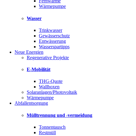
Fernwärme
Wärmepumpe
Wasser
Trinkwasser
Gewässerschutz
Entwässerung
Wasserspartipps
Neue Energien
Regenerative Projekte
E-Mobilität
THG-Quote
Wallboxen
Solaranlagen/Photovoltaik
Wärmepumpe
Abfallentsorgung
Mülltrennung und -vermeidung
Tonnentausch
Restmüll