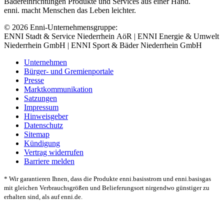
Bädereinrichtungen Produkte und Services aus einer Hand.
enni. macht Menschen das Leben leichter.
© 2026 Enni-Unternehmensgruppe:
ENNI Stadt & Service Niederrhein AöR | ENNI Energie & Umwelt
Niederrhein GmbH | ENNI Sport & Bäder Niederrhein GmbH
Unternehmen
Bürger- und Gremienportale
Presse
Marktkommunikation
Satzungen
Impressum
Hinweisgeber
Datenschutz
Sitemap
Kündigung
Vertrag widerrufen
Barriere melden
* Wir garantieren Ihnen, dass die Produkte enni.basisstrom und enni.basisgas
mit gleichen Verbrauchsgrößen und Belieferungsort nirgendwo günstiger zu
erhalten sind, als auf enni.de.