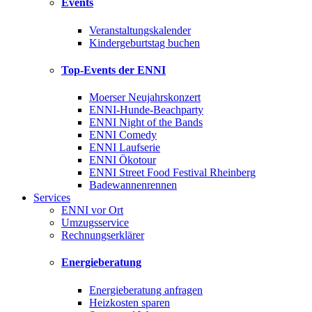
Events
Veranstaltungskalender
Kindergeburtstag buchen
Top-Events der ENNI
Moerser Neujahrskonzert
ENNI-Hunde-Beachparty
ENNI Night of the Bands
ENNI Comedy
ENNI Laufserie
ENNI Ökotour
ENNI Street Food Festival Rheinberg
Badewannenrennen
Services
ENNI vor Ort
Umzugsservice
Rechnungserklärer
Energieberatung
Energieberatung anfragen
Heizkosten sparen