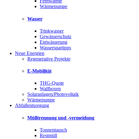
Fernwärme
Wärmepumpe
Wasser
Trinkwasser
Gewässerschutz
Entwässerung
Wasserspartipps
Neue Energien
Regenerative Projekte
E-Mobilität
THG-Quote
Wallboxen
Solaranlagen/Photovoltaik
Wärmepumpe
Abfallentsorgung
Mülltrennung und -vermeidung
Tonnentausch
Restmüll