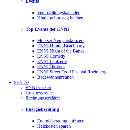
Events
Veranstaltungskalender
Kindergeburtstag buchen
Top-Events der ENNI
Moerser Neujahrskonzert
ENNI-Hunde-Beachparty
ENNI Night of the Bands
ENNI Comedy
ENNI Laufserie
ENNI Ökotour
ENNI Street Food Festival Rheinberg
Badewannenrennen
Services
ENNI vor Ort
Umzugsservice
Rechnungserklärer
Energieberatung
Energieberatung anfragen
Heizkosten sparen