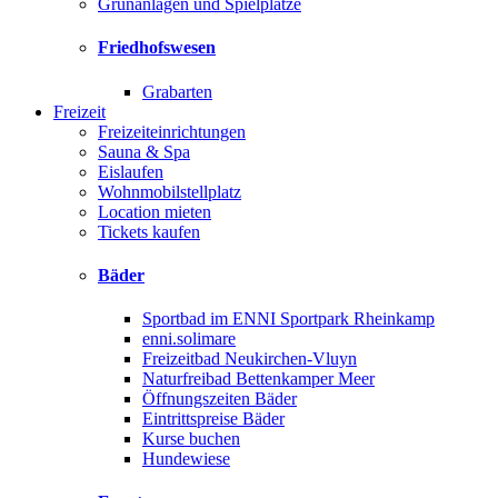
Grünanlagen und Spielplätze
Friedhofswesen
Grabarten
Freizeit
Freizeiteinrichtungen
Sauna & Spa
Eislaufen
Wohnmobilstellplatz
Location mieten
Tickets kaufen
Bäder
Sportbad im ENNI Sportpark Rheinkamp
enni.solimare
Freizeitbad Neukirchen-Vluyn
Naturfreibad Bettenkamper Meer
Öffnungszeiten Bäder
Eintrittspreise Bäder
Kurse buchen
Hundewiese