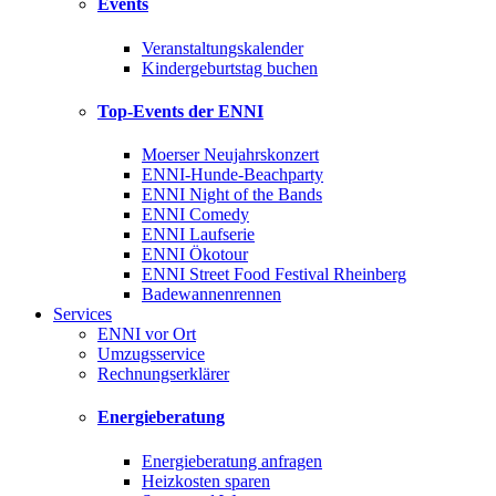
Events
Veranstaltungskalender
Kindergeburtstag buchen
Top-Events der ENNI
Moerser Neujahrskonzert
ENNI-Hunde-Beachparty
ENNI Night of the Bands
ENNI Comedy
ENNI Laufserie
ENNI Ökotour
ENNI Street Food Festival Rheinberg
Badewannenrennen
Services
ENNI vor Ort
Umzugsservice
Rechnungserklärer
Energieberatung
Energieberatung anfragen
Heizkosten sparen