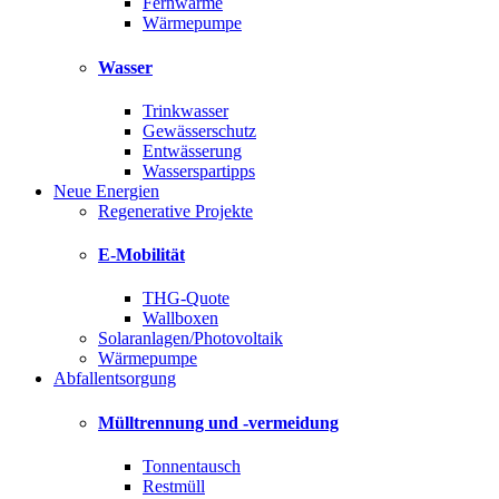
Fernwärme
Wärmepumpe
Wasser
Trinkwasser
Gewässerschutz
Entwässerung
Wasserspartipps
Neue Energien
Regenerative Projekte
E-Mobilität
THG-Quote
Wallboxen
Solaranlagen/Photovoltaik
Wärmepumpe
Abfallentsorgung
Mülltrennung und -vermeidung
Tonnentausch
Restmüll