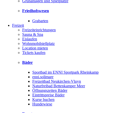
Grünanlagen und Spielplätze
Friedhofswesen
Grabarten
Freizeit
Freizeiteinrichtungen
Sauna & Spa
Eislaufen
Wohnmobilstellplatz
Location mieten
Tickets kaufen
Bäder
Sportbad im ENNI Sportpark Rheinkamp
enni.solimare
Freizeitbad Neukirchen-Vluyn
Naturfreibad Bettenkamper Meer
Öffnungszeiten Bäder
Eintrittspreise Bäder
Kurse buchen
Hundewiese