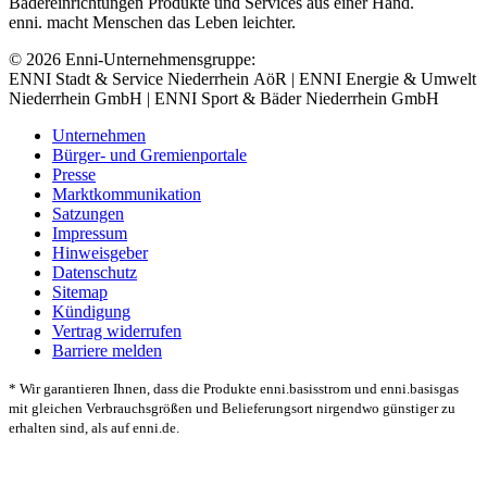
Bädereinrichtungen Produkte und Services aus einer Hand.
enni. macht Menschen das Leben leichter.
© 2026 Enni-Unternehmensgruppe:
ENNI Stadt & Service Niederrhein AöR | ENNI Energie & Umwelt
Niederrhein GmbH | ENNI Sport & Bäder Niederrhein GmbH
Unternehmen
Bürger- und Gremienportale
Presse
Marktkommunikation
Satzungen
Impressum
Hinweisgeber
Datenschutz
Sitemap
Kündigung
Vertrag widerrufen
Barriere melden
* Wir garantieren Ihnen, dass die Produkte enni.basisstrom und enni.basisgas
mit gleichen Verbrauchsgrößen und Belieferungsort nirgendwo günstiger zu
erhalten sind, als auf enni.de.