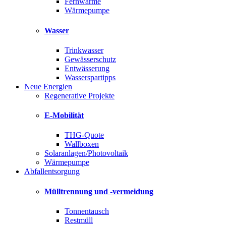
Fernwärme
Wärmepumpe
Wasser
Trinkwasser
Gewässerschutz
Entwässerung
Wasserspartipps
Neue Energien
Regenerative Projekte
E-Mobilität
THG-Quote
Wallboxen
Solaranlagen/Photovoltaik
Wärmepumpe
Abfallentsorgung
Mülltrennung und -vermeidung
Tonnentausch
Restmüll