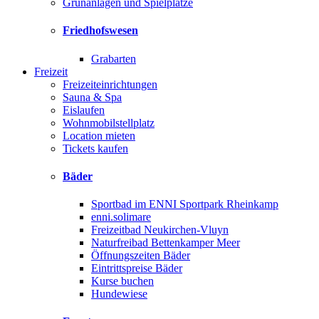
Grünanlagen und Spielplätze
Friedhofswesen
Grabarten
Freizeit
Freizeiteinrichtungen
Sauna & Spa
Eislaufen
Wohnmobilstellplatz
Location mieten
Tickets kaufen
Bäder
Sportbad im ENNI Sportpark Rheinkamp
enni.solimare
Freizeitbad Neukirchen-Vluyn
Naturfreibad Bettenkamper Meer
Öffnungszeiten Bäder
Eintrittspreise Bäder
Kurse buchen
Hundewiese