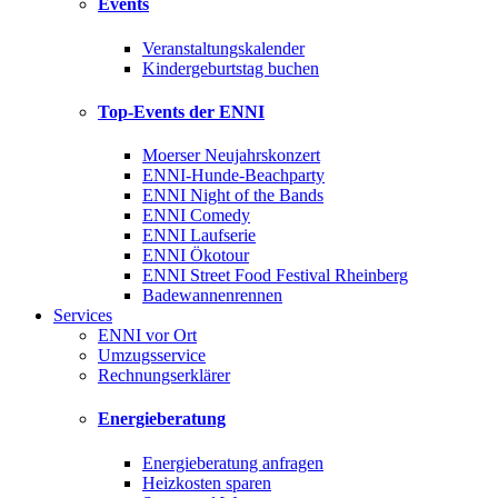
Events
Veranstaltungskalender
Kindergeburtstag buchen
Top-Events der ENNI
Moerser Neujahrskonzert
ENNI-Hunde-Beachparty
ENNI Night of the Bands
ENNI Comedy
ENNI Laufserie
ENNI Ökotour
ENNI Street Food Festival Rheinberg
Badewannenrennen
Services
ENNI vor Ort
Umzugsservice
Rechnungserklärer
Energieberatung
Energieberatung anfragen
Heizkosten sparen