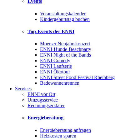
Events
Veranstaltungskalender
Kindergeburtstag buchen
Top-Events der ENNI
Moerser Neujahrskonzert
ENNI-Hunde-Beachparty
ENNI Night of the Bands
ENNI Comedy
ENNI Laufserie
ENNI Ökotour
ENNI Street Food Festival Rheinberg
Badewannenrennen
Services
ENNI vor Ort
Umzugsservice
Rechnungserklärer
Energieberatung
Energieberatung anfragen
Heizkosten sparen