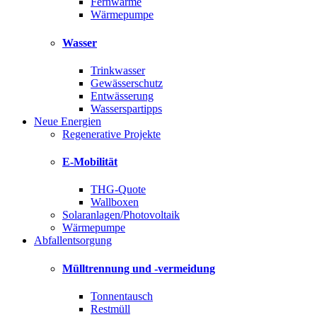
Fernwärme
Wärmepumpe
Wasser
Trinkwasser
Gewässerschutz
Entwässerung
Wasserspartipps
Neue Energien
Regenerative Projekte
E-Mobilität
THG-Quote
Wallboxen
Solaranlagen/Photovoltaik
Wärmepumpe
Abfallentsorgung
Mülltrennung und -vermeidung
Tonnentausch
Restmüll