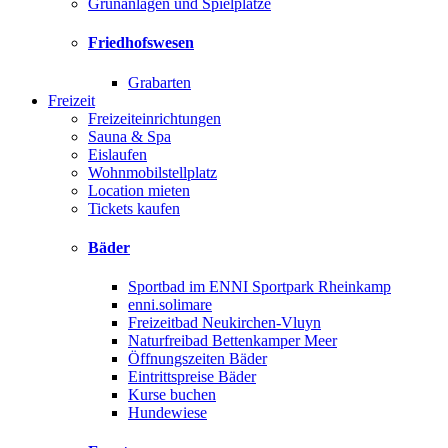
Grünanlagen und Spielplätze
Friedhofswesen
Grabarten
Freizeit
Freizeiteinrichtungen
Sauna & Spa
Eislaufen
Wohnmobilstellplatz
Location mieten
Tickets kaufen
Bäder
Sportbad im ENNI Sportpark Rheinkamp
enni.solimare
Freizeitbad Neukirchen-Vluyn
Naturfreibad Bettenkamper Meer
Öffnungszeiten Bäder
Eintrittspreise Bäder
Kurse buchen
Hundewiese