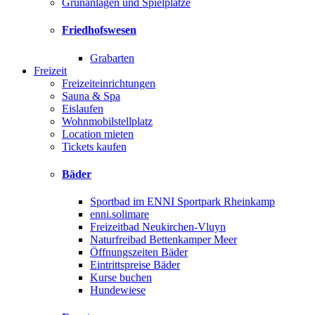
Grünanlagen und Spielplätze
Friedhofswesen
Grabarten
Freizeit
Freizeiteinrichtungen
Sauna & Spa
Eislaufen
Wohnmobilstellplatz
Location mieten
Tickets kaufen
Bäder
Sportbad im ENNI Sportpark Rheinkamp
enni.solimare
Freizeitbad Neukirchen-Vluyn
Naturfreibad Bettenkamper Meer
Öffnungszeiten Bäder
Eintrittspreise Bäder
Kurse buchen
Hundewiese