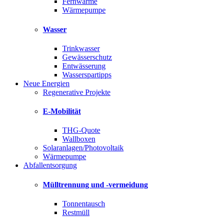
Fernwärme
Wärmepumpe
Wasser
Trinkwasser
Gewässerschutz
Entwässerung
Wasserspartipps
Neue Energien
Regenerative Projekte
E-Mobilität
THG-Quote
Wallboxen
Solaranlagen/Photovoltaik
Wärmepumpe
Abfallentsorgung
Mülltrennung und -vermeidung
Tonnentausch
Restmüll