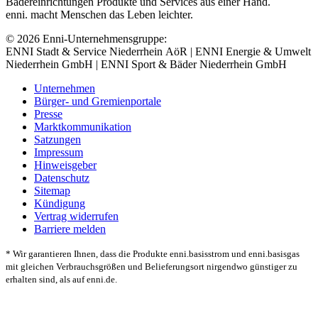
Bädereinrichtungen Produkte und Services aus einer Hand.
enni. macht Menschen das Leben leichter.
© 2026 Enni-Unternehmensgruppe:
ENNI Stadt & Service Niederrhein AöR | ENNI Energie & Umwelt
Niederrhein GmbH | ENNI Sport & Bäder Niederrhein GmbH
Unternehmen
Bürger- und Gremienportale
Presse
Marktkommunikation
Satzungen
Impressum
Hinweisgeber
Datenschutz
Sitemap
Kündigung
Vertrag widerrufen
Barriere melden
* Wir garantieren Ihnen, dass die Produkte enni.basisstrom und enni.basisgas
mit gleichen Verbrauchsgrößen und Belieferungsort nirgendwo günstiger zu
erhalten sind, als auf enni.de.