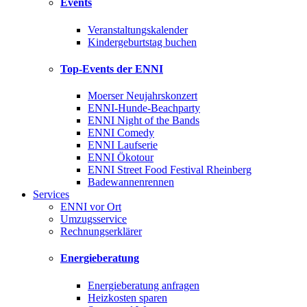
Events
Veranstaltungskalender
Kindergeburtstag buchen
Top-Events der ENNI
Moerser Neujahrskonzert
ENNI-Hunde-Beachparty
ENNI Night of the Bands
ENNI Comedy
ENNI Laufserie
ENNI Ökotour
ENNI Street Food Festival Rheinberg
Badewannenrennen
Services
ENNI vor Ort
Umzugsservice
Rechnungserklärer
Energieberatung
Energieberatung anfragen
Heizkosten sparen