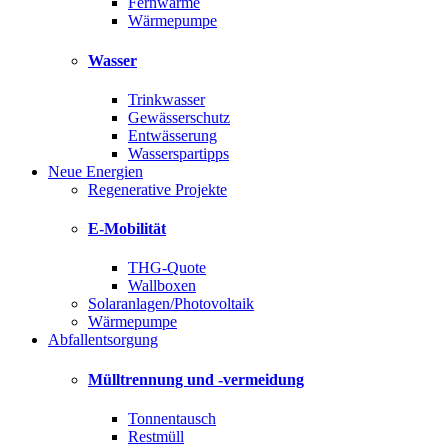
Fernwärme
Wärmepumpe
Wasser
Trinkwasser
Gewässerschutz
Entwässerung
Wasserspartipps
Neue Energien
Regenerative Projekte
E-Mobilität
THG-Quote
Wallboxen
Solaranlagen/Photovoltaik
Wärmepumpe
Abfallentsorgung
Mülltrennung und -vermeidung
Tonnentausch
Restmüll