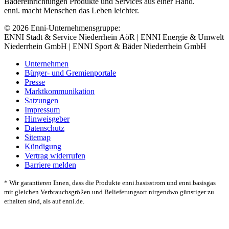
Bädereinrichtungen Produkte und Services aus einer Hand.
enni. macht Menschen das Leben leichter.
© 2026 Enni-Unternehmensgruppe:
ENNI Stadt & Service Niederrhein AöR | ENNI Energie & Umwelt
Niederrhein GmbH | ENNI Sport & Bäder Niederrhein GmbH
Unternehmen
Bürger- und Gremienportale
Presse
Marktkommunikation
Satzungen
Impressum
Hinweisgeber
Datenschutz
Sitemap
Kündigung
Vertrag widerrufen
Barriere melden
* Wir garantieren Ihnen, dass die Produkte enni.basisstrom und enni.basisgas
mit gleichen Verbrauchsgrößen und Belieferungsort nirgendwo günstiger zu
erhalten sind, als auf enni.de.