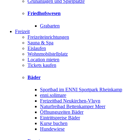
Grünanlagen und Spielplätze
Friedhofswesen
Grabarten
Freizeit
Freizeiteinrichtungen
Sauna & Spa
Eislaufen
Wohnmobilstellplatz
Location mieten
Tickets kaufen
Bäder
Sportbad im ENNI Sportpark Rheinkamp
enni.solimare
Freizeitbad Neukirchen-Vluyn
Naturfreibad Bettenkamper Meer
Öffnungszeiten Bäder
Eintrittspreise Bäder
Kurse buchen
Hundewiese