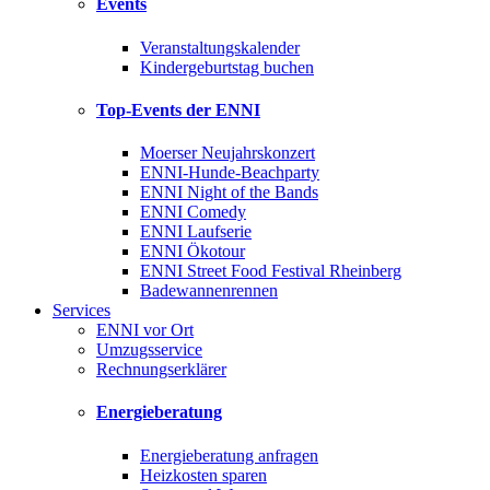
Events
Veranstaltungskalender
Kindergeburtstag buchen
Top-Events der ENNI
Moerser Neujahrskonzert
ENNI-Hunde-Beachparty
ENNI Night of the Bands
ENNI Comedy
ENNI Laufserie
ENNI Ökotour
ENNI Street Food Festival Rheinberg
Badewannenrennen
Services
ENNI vor Ort
Umzugsservice
Rechnungserklärer
Energieberatung
Energieberatung anfragen
Heizkosten sparen