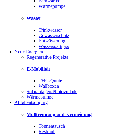
Fernwärme
Wärmepumpe
Wasser
Trinkwasser
Gewässerschutz
Entwässerung
Wasserspartipps
Neue Energien
Regenerative Projekte
E-Mobilität
THG-Quote
Wallboxen
Solaranlagen/Photovoltaik
Wärmepumpe
Abfallentsorgung
Mülltrennung und -vermeidung
Tonnentausch
Restmüll