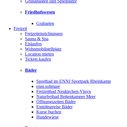
Grünanlagen und Spielplätze
Friedhofswesen
Grabarten
Freizeit
Freizeiteinrichtungen
Sauna & Spa
Eislaufen
Wohnmobilstellplatz
Location mieten
Tickets kaufen
Bäder
Sportbad im ENNI Sportpark Rheinkamp
enni.solimare
Freizeitbad Neukirchen-Vluyn
Naturfreibad Bettenkamper Meer
Öffnungszeiten Bäder
Eintrittspreise Bäder
Kurse buchen
Hundewiese