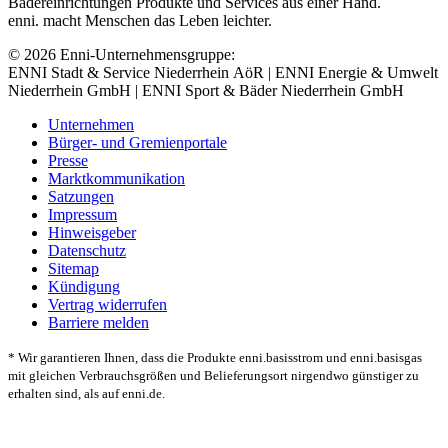
Bädereinrichtungen Produkte und Services aus einer Hand.
enni. macht Menschen das Leben leichter.
© 2026 Enni-Unternehmensgruppe:
ENNI Stadt & Service Niederrhein AöR | ENNI Energie & Umwelt
Niederrhein GmbH | ENNI Sport & Bäder Niederrhein GmbH
Unternehmen
Bürger- und Gremienportale
Presse
Marktkommunikation
Satzungen
Impressum
Hinweisgeber
Datenschutz
Sitemap
Kündigung
Vertrag widerrufen
Barriere melden
* Wir garantieren Ihnen, dass die Produkte enni.basisstrom und enni.basisgas
mit gleichen Verbrauchsgrößen und Belieferungsort nirgendwo günstiger zu
erhalten sind, als auf enni.de.