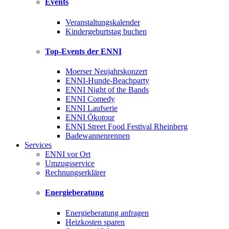
Events
Veranstaltungskalender
Kindergeburtstag buchen
Top-Events der ENNI
Moerser Neujahrskonzert
ENNI-Hunde-Beachparty
ENNI Night of the Bands
ENNI Comedy
ENNI Laufserie
ENNI Ökotour
ENNI Street Food Festival Rheinberg
Badewannenrennen
Services
ENNI vor Ort
Umzugsservice
Rechnungserklärer
Energieberatung
Energieberatung anfragen
Heizkosten sparen