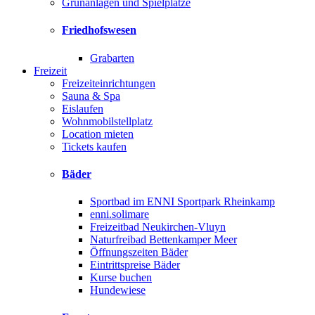
Grünanlagen und Spielplätze
Friedhofswesen
Grabarten
Freizeit
Freizeiteinrichtungen
Sauna & Spa
Eislaufen
Wohnmobilstellplatz
Location mieten
Tickets kaufen
Bäder
Sportbad im ENNI Sportpark Rheinkamp
enni.solimare
Freizeitbad Neukirchen-Vluyn
Naturfreibad Bettenkamper Meer
Öffnungszeiten Bäder
Eintrittspreise Bäder
Kurse buchen
Hundewiese