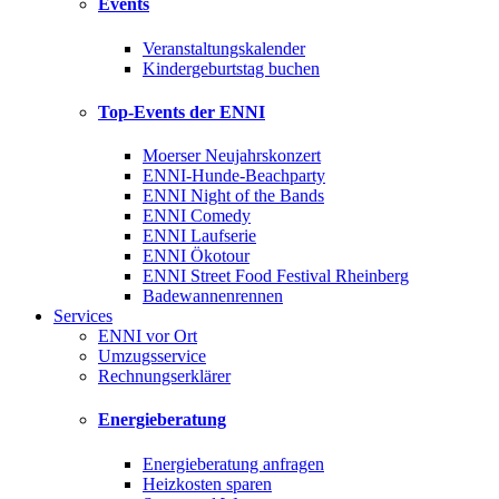
Events
Veranstaltungskalender
Kindergeburtstag buchen
Top-Events der ENNI
Moerser Neujahrskonzert
ENNI-Hunde-Beachparty
ENNI Night of the Bands
ENNI Comedy
ENNI Laufserie
ENNI Ökotour
ENNI Street Food Festival Rheinberg
Badewannenrennen
Services
ENNI vor Ort
Umzugsservice
Rechnungserklärer
Energieberatung
Energieberatung anfragen
Heizkosten sparen