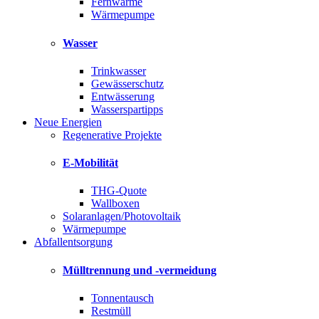
Fernwärme
Wärmepumpe
Wasser
Trinkwasser
Gewässerschutz
Entwässerung
Wasserspartipps
Neue Energien
Regenerative Projekte
E-Mobilität
THG-Quote
Wallboxen
Solaranlagen/Photovoltaik
Wärmepumpe
Abfallentsorgung
Mülltrennung und -vermeidung
Tonnentausch
Restmüll