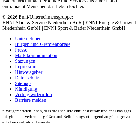
Bädereinrichtungen Produkte und Services aus einer Hand.
enni. macht Menschen das Leben leichter.
© 2026 Enni-Unternehmensgruppe:
ENNI Stadt & Service Niederrhein AöR | ENNI Energie & Umwelt
Niederrhein GmbH | ENNI Sport & Bäder Niederrhein GmbH
Unternehmen
Bürger- und Gremienportale
Presse
Marktkommunikation
Satzungen
Impressum
Hinweisgeber
Datenschutz
Sitemap
Kündigung
Vertrag widerrufen
Barriere melden
* Wir garantieren Ihnen, dass die Produkte enni.basisstrom und enni.basisgas
mit gleichen Verbrauchsgrößen und Belieferungsort nirgendwo günstiger zu
erhalten sind, als auf enni.de.