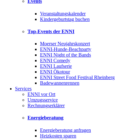
Events
Veranstaltungskalender
Kindergeburtstag buchen
Top-Events der ENNI
Moerser Neujahrskonzert
ENNI-Hunde-Beachparty
ENNI Night of the Bands
ENNI Comedy
ENNI Laufserie
ENNI Ökotour
ENNI Street Food Festival Rheinberg
Badewannenrennen
Services
ENNI vor Ort
Umzugsservice
Rechnungserklärer
Energieberatung
Energieberatung anfragen
Heizkosten sparen