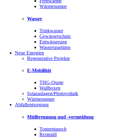
Fernwärme
Wärmepumpe
Wasser
Trinkwasser
Gewässerschutz
Entwässerung
Wasserspartipps
Neue Energien
Regenerative Projekte
E-Mobilität
THG-Quote
Wallboxen
Solaranlagen/Photovoltaik
Wärmepumpe
Abfallentsorgung
Mülltrennung und -vermeidung
Tonnentausch
Restmüll