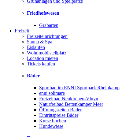
Grünanlagen und Spielplätze
Friedhofswesen
Grabarten
Freizeit
Freizeiteinrichtungen
Sauna & Spa
Eislaufen
Wohnmobilstellplatz
Location mieten
Tickets kaufen
Bäder
Sportbad im ENNI Sportpark Rheinkamp
enni.solimare
Freizeitbad Neukirchen-Vluyn
Naturfreibad Bettenkamper Meer
Öffnungszeiten Bäder
Eintrittspreise Bäder
Kurse buchen
Hundewiese