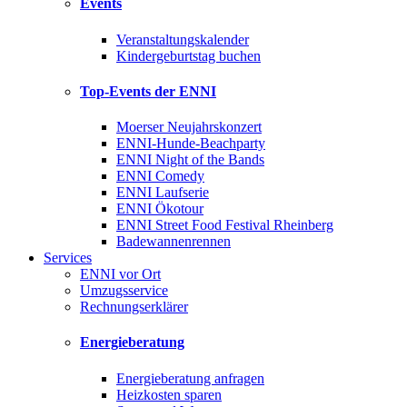
Events
Veranstaltungskalender
Kindergeburtstag buchen
Top-Events der ENNI
Moerser Neujahrskonzert
ENNI-Hunde-Beachparty
ENNI Night of the Bands
ENNI Comedy
ENNI Laufserie
ENNI Ökotour
ENNI Street Food Festival Rheinberg
Badewannenrennen
Services
ENNI vor Ort
Umzugsservice
Rechnungserklärer
Energieberatung
Energieberatung anfragen
Heizkosten sparen