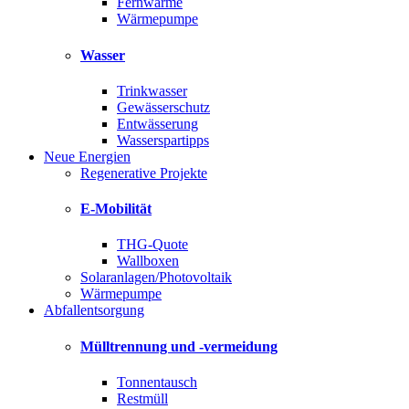
Fernwärme
Wärmepumpe
Wasser
Trinkwasser
Gewässerschutz
Entwässerung
Wasserspartipps
Neue Energien
Regenerative Projekte
E-Mobilität
THG-Quote
Wallboxen
Solaranlagen/Photovoltaik
Wärmepumpe
Abfallentsorgung
Mülltrennung und -vermeidung
Tonnentausch
Restmüll