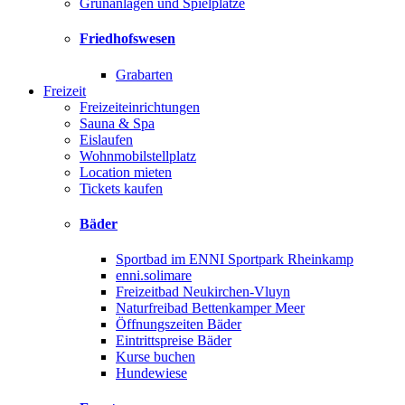
Grünanlagen und Spielplätze
Friedhofswesen
Grabarten
Freizeit
Freizeiteinrichtungen
Sauna & Spa
Eislaufen
Wohnmobilstellplatz
Location mieten
Tickets kaufen
Bäder
Sportbad im ENNI Sportpark Rheinkamp
enni.solimare
Freizeitbad Neukirchen-Vluyn
Naturfreibad Bettenkamper Meer
Öffnungszeiten Bäder
Eintrittspreise Bäder
Kurse buchen
Hundewiese