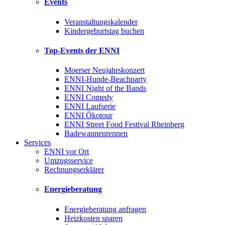
Events
Veranstaltungskalender
Kindergeburtstag buchen
Top-Events der ENNI
Moerser Neujahrskonzert
ENNI-Hunde-Beachparty
ENNI Night of the Bands
ENNI Comedy
ENNI Laufserie
ENNI Ökotour
ENNI Street Food Festival Rheinberg
Badewannenrennen
Services
ENNI vor Ort
Umzugsservice
Rechnungserklärer
Energieberatung
Energieberatung anfragen
Heizkosten sparen