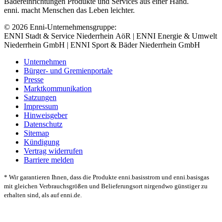
Bädereinrichtungen Produkte und Services aus einer Hand.
enni. macht Menschen das Leben leichter.
© 2026 Enni-Unternehmensgruppe:
ENNI Stadt & Service Niederrhein AöR | ENNI Energie & Umwelt
Niederrhein GmbH | ENNI Sport & Bäder Niederrhein GmbH
Unternehmen
Bürger- und Gremienportale
Presse
Marktkommunikation
Satzungen
Impressum
Hinweisgeber
Datenschutz
Sitemap
Kündigung
Vertrag widerrufen
Barriere melden
* Wir garantieren Ihnen, dass die Produkte enni.basisstrom und enni.basisgas
mit gleichen Verbrauchsgrößen und Belieferungsort nirgendwo günstiger zu
erhalten sind, als auf enni.de.