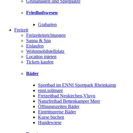
Grünanlagen und Spielplätze
Friedhofswesen
Grabarten
Freizeit
Freizeiteinrichtungen
Sauna & Spa
Eislaufen
Wohnmobilstellplatz
Location mieten
Tickets kaufen
Bäder
Sportbad im ENNI Sportpark Rheinkamp
enni.solimare
Freizeitbad Neukirchen-Vluyn
Naturfreibad Bettenkamper Meer
Öffnungszeiten Bäder
Eintrittspreise Bäder
Kurse buchen
Hundewiese