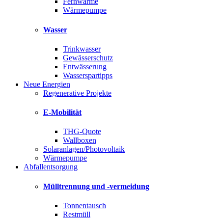
Fernwärme
Wärmepumpe
Wasser
Trinkwasser
Gewässerschutz
Entwässerung
Wasserspartipps
Neue Energien
Regenerative Projekte
E-Mobilität
THG-Quote
Wallboxen
Solaranlagen/Photovoltaik
Wärmepumpe
Abfallentsorgung
Mülltrennung und -vermeidung
Tonnentausch
Restmüll