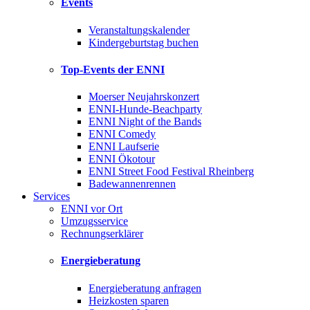
Events
Veranstaltungskalender
Kindergeburtstag buchen
Top-Events der ENNI
Moerser Neujahrskonzert
ENNI-Hunde-Beachparty
ENNI Night of the Bands
ENNI Comedy
ENNI Laufserie
ENNI Ökotour
ENNI Street Food Festival Rheinberg
Badewannenrennen
Services
ENNI vor Ort
Umzugsservice
Rechnungserklärer
Energieberatung
Energieberatung anfragen
Heizkosten sparen