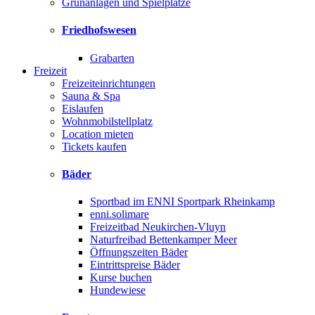
Grünanlagen und Spielplätze
Friedhofswesen
Grabarten
Freizeit
Freizeiteinrichtungen
Sauna & Spa
Eislaufen
Wohnmobilstellplatz
Location mieten
Tickets kaufen
Bäder
Sportbad im ENNI Sportpark Rheinkamp
enni.solimare
Freizeitbad Neukirchen-Vluyn
Naturfreibad Bettenkamper Meer
Öffnungszeiten Bäder
Eintrittspreise Bäder
Kurse buchen
Hundewiese