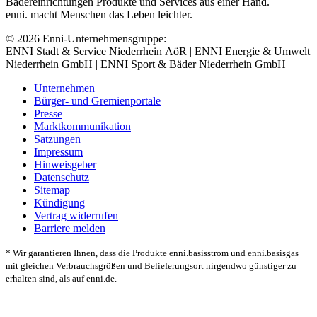
Bädereinrichtungen Produkte und Services aus einer Hand.
enni. macht Menschen das Leben leichter.
© 2026 Enni-Unternehmensgruppe:
ENNI Stadt & Service Niederrhein AöR | ENNI Energie & Umwelt
Niederrhein GmbH | ENNI Sport & Bäder Niederrhein GmbH
Unternehmen
Bürger- und Gremienportale
Presse
Marktkommunikation
Satzungen
Impressum
Hinweisgeber
Datenschutz
Sitemap
Kündigung
Vertrag widerrufen
Barriere melden
* Wir garantieren Ihnen, dass die Produkte enni.basisstrom und enni.basisgas
mit gleichen Verbrauchsgrößen und Belieferungsort nirgendwo günstiger zu
erhalten sind, als auf enni.de.