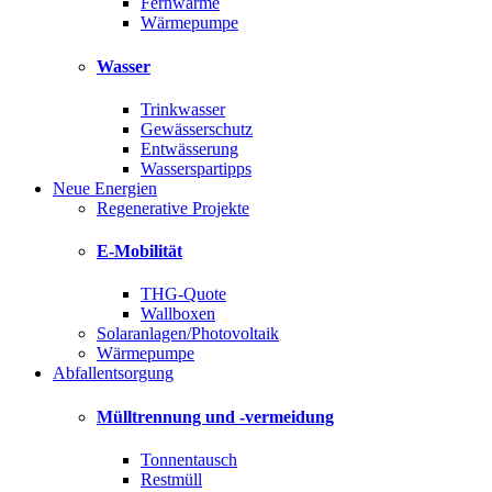
Fernwärme
Wärmepumpe
Wasser
Trinkwasser
Gewässerschutz
Entwässerung
Wasserspartipps
Neue Energien
Regenerative Projekte
E-Mobilität
THG-Quote
Wallboxen
Solaranlagen/Photovoltaik
Wärmepumpe
Abfallentsorgung
Mülltrennung und -vermeidung
Tonnentausch
Restmüll