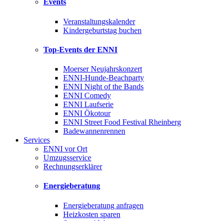
Events
Veranstaltungskalender
Kindergeburtstag buchen
Top-Events der ENNI
Moerser Neujahrskonzert
ENNI-Hunde-Beachparty
ENNI Night of the Bands
ENNI Comedy
ENNI Laufserie
ENNI Ökotour
ENNI Street Food Festival Rheinberg
Badewannenrennen
Services
ENNI vor Ort
Umzugsservice
Rechnungserklärer
Energieberatung
Energieberatung anfragen
Heizkosten sparen