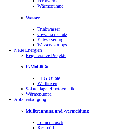
Fernwärme
Wärmepumpe
Wasser
Trinkwasser
Gewässerschutz
Entwässerung
Wasserspartipps
Neue Energien
Regenerative Projekte
E-Mobilität
THG-Quote
Wallboxen
Solaranlagen/Photovoltaik
Wärmepumpe
Abfallentsorgung
Mülltrennung und -vermeidung
Tonnentausch
Restmüll