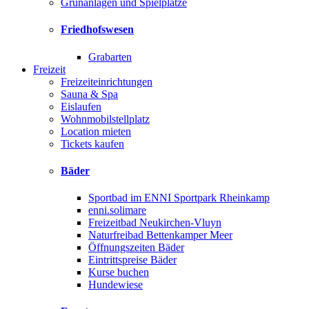
Grünanlagen und Spielplätze
Friedhofswesen
Grabarten
Freizeit
Freizeiteinrichtungen
Sauna & Spa
Eislaufen
Wohnmobilstellplatz
Location mieten
Tickets kaufen
Bäder
Sportbad im ENNI Sportpark Rheinkamp
enni.solimare
Freizeitbad Neukirchen-Vluyn
Naturfreibad Bettenkamper Meer
Öffnungszeiten Bäder
Eintrittspreise Bäder
Kurse buchen
Hundewiese