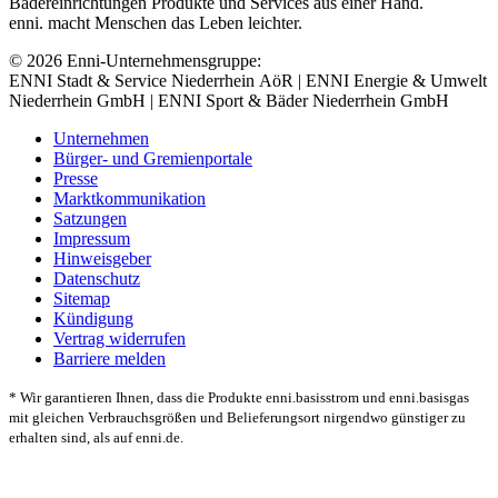
Bädereinrichtungen Produkte und Services aus einer Hand.
enni. macht Menschen das Leben leichter.
© 2026 Enni-Unternehmensgruppe:
ENNI Stadt & Service Niederrhein AöR | ENNI Energie & Umwelt
Niederrhein GmbH | ENNI Sport & Bäder Niederrhein GmbH
Unternehmen
Bürger- und Gremienportale
Presse
Marktkommunikation
Satzungen
Impressum
Hinweisgeber
Datenschutz
Sitemap
Kündigung
Vertrag widerrufen
Barriere melden
* Wir garantieren Ihnen, dass die Produkte enni.basisstrom und enni.basisgas
mit gleichen Verbrauchsgrößen und Belieferungsort nirgendwo günstiger zu
erhalten sind, als auf enni.de.