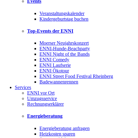
Events
Veranstaltungskalender
Kindergeburtstag buchen
Top-Events der ENNI
Moerser Neujahrskonzert
ENNI-Hunde-Beachparty
ENNI Night of the Bands
ENNI Comedy
ENNI Laufserie
ENNI Ökotour
ENNI Street Food Festival Rheinberg
Badewannenrennen
Services
ENNI vor Ort
Umzugsservice
Rechnungserklärer
Energieberatung
Energieberatung anfragen
Heizkosten sparen