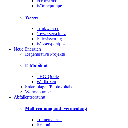
Fernwärme
Wärmepumpe
Wasser
Trinkwasser
Gewässerschutz
Entwässerung
Wasserspartipps
Neue Energien
Regenerative Projekte
E-Mobilität
THG-Quote
Wallboxen
Solaranlagen/Photovoltaik
Wärmepumpe
Abfallentsorgung
Mülltrennung und -vermeidung
Tonnentausch
Restmüll