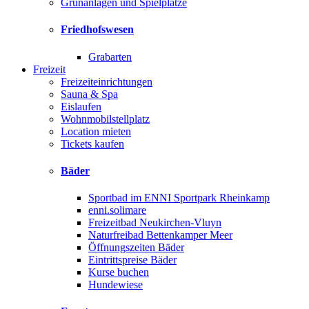
Grünanlagen und Spielplätze
Friedhofswesen
Grabarten
Freizeit
Freizeiteinrichtungen
Sauna & Spa
Eislaufen
Wohnmobilstellplatz
Location mieten
Tickets kaufen
Bäder
Sportbad im ENNI Sportpark Rheinkamp
enni.solimare
Freizeitbad Neukirchen-Vluyn
Naturfreibad Bettenkamper Meer
Öffnungszeiten Bäder
Eintrittspreise Bäder
Kurse buchen
Hundewiese