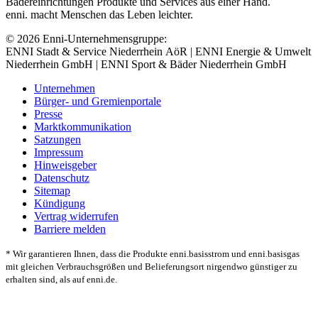
Bädereinrichtungen Produkte und Services aus einer Hand.
enni. macht Menschen das Leben leichter.
© 2026 Enni-Unternehmensgruppe:
ENNI Stadt & Service Niederrhein AöR | ENNI Energie & Umwelt
Niederrhein GmbH | ENNI Sport & Bäder Niederrhein GmbH
Unternehmen
Bürger- und Gremienportale
Presse
Marktkommunikation
Satzungen
Impressum
Hinweisgeber
Datenschutz
Sitemap
Kündigung
Vertrag widerrufen
Barriere melden
* Wir garantieren Ihnen, dass die Produkte enni.basisstrom und enni.basisgas
mit gleichen Verbrauchsgrößen und Belieferungsort nirgendwo günstiger zu
erhalten sind, als auf enni.de.