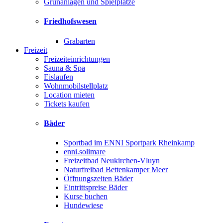
Grünanlagen und Spielplätze
Friedhofswesen
Grabarten
Freizeit
Freizeiteinrichtungen
Sauna & Spa
Eislaufen
Wohnmobilstellplatz
Location mieten
Tickets kaufen
Bäder
Sportbad im ENNI Sportpark Rheinkamp
enni.solimare
Freizeitbad Neukirchen-Vluyn
Naturfreibad Bettenkamper Meer
Öffnungszeiten Bäder
Eintrittspreise Bäder
Kurse buchen
Hundewiese