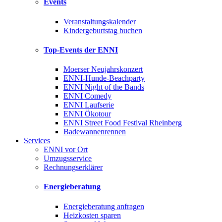
Events
Veranstaltungskalender
Kindergeburtstag buchen
Top-Events der ENNI
Moerser Neujahrskonzert
ENNI-Hunde-Beachparty
ENNI Night of the Bands
ENNI Comedy
ENNI Laufserie
ENNI Ökotour
ENNI Street Food Festival Rheinberg
Badewannenrennen
Services
ENNI vor Ort
Umzugsservice
Rechnungserklärer
Energieberatung
Energieberatung anfragen
Heizkosten sparen