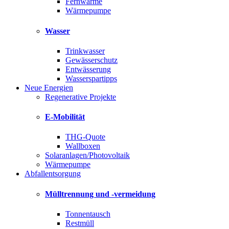
Fernwärme
Wärmepumpe
Wasser
Trinkwasser
Gewässerschutz
Entwässerung
Wasserspartipps
Neue Energien
Regenerative Projekte
E-Mobilität
THG-Quote
Wallboxen
Solaranlagen/Photovoltaik
Wärmepumpe
Abfallentsorgung
Mülltrennung und -vermeidung
Tonnentausch
Restmüll