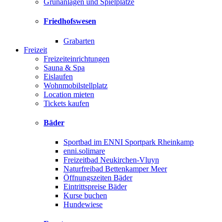
Grünanlagen und Spielplätze
Friedhofswesen
Grabarten
Freizeit
Freizeiteinrichtungen
Sauna & Spa
Eislaufen
Wohnmobilstellplatz
Location mieten
Tickets kaufen
Bäder
Sportbad im ENNI Sportpark Rheinkamp
enni.solimare
Freizeitbad Neukirchen-Vluyn
Naturfreibad Bettenkamper Meer
Öffnungszeiten Bäder
Eintrittspreise Bäder
Kurse buchen
Hundewiese