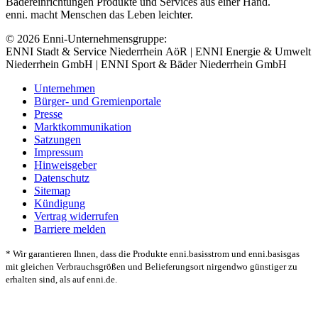
Bädereinrichtungen Produkte und Services aus einer Hand.
enni. macht Menschen das Leben leichter.
© 2026 Enni-Unternehmensgruppe:
ENNI Stadt & Service Niederrhein AöR | ENNI Energie & Umwelt
Niederrhein GmbH | ENNI Sport & Bäder Niederrhein GmbH
Unternehmen
Bürger- und Gremienportale
Presse
Marktkommunikation
Satzungen
Impressum
Hinweisgeber
Datenschutz
Sitemap
Kündigung
Vertrag widerrufen
Barriere melden
* Wir garantieren Ihnen, dass die Produkte enni.basisstrom und enni.basisgas
mit gleichen Verbrauchsgrößen und Belieferungsort nirgendwo günstiger zu
erhalten sind, als auf enni.de.