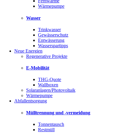
Fernwärme
Wärmepumpe
Wasser
Trinkwasser
Gewässerschutz
Entwässerung
Wasserspartipps
Neue Energien
Regenerative Projekte
E-Mobilität
THG-Quote
Wallboxen
Solaranlagen/Photovoltaik
Wärmepumpe
Abfallentsorgung
Mülltrennung und -vermeidung
Tonnentausch
Restmüll