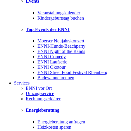
Events
Veranstaltungskalender
Kindergeburtstag buchen
Top-Events der ENNI
Moerser Neujahrskonzert
ENNI-Hunde-Beachparty
ENNI Night of the Bands
ENNI Comedy
ENNI Laufserie
ENNI Ökotour
ENNI Street Food Festival Rheinberg
Badewannenrennen
Services
ENNI vor Ort
Umzugsservice
Rechnungserklärer
Energieberatung
Energieberatung anfragen
Heizkosten sparen