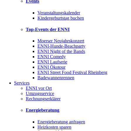
Events
Veranstaltungskalender
Kindergeburtstag buchen
Top-Events der ENNI
Moerser Neujahrskonzert
ENNI-Hunde-Beachparty
ENNI Night of the Bands
ENNI Comedy
ENNI Laufserie
ENNI Ökotour
ENNI Street Food Festival Rheinberg
Badewannenrennen
Services
ENNI vor Ort
Umzugsservice
Rechnungserklärer
Energieberatung
Energieberatung anfragen
Heizkosten sparen