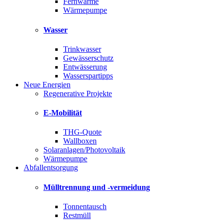
Fernwärme
Wärmepumpe
Wasser
Trinkwasser
Gewässerschutz
Entwässerung
Wasserspartipps
Neue Energien
Regenerative Projekte
E-Mobilität
THG-Quote
Wallboxen
Solaranlagen/Photovoltaik
Wärmepumpe
Abfallentsorgung
Mülltrennung und -vermeidung
Tonnentausch
Restmüll