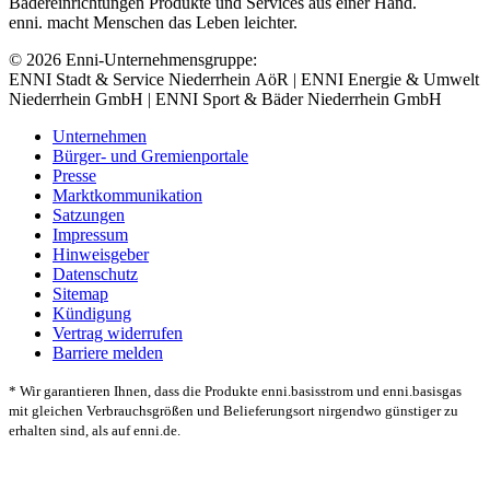
Bädereinrichtungen Produkte und Services aus einer Hand.
enni. macht Menschen das Leben leichter.
© 2026 Enni-Unternehmensgruppe:
ENNI Stadt & Service Niederrhein AöR | ENNI Energie & Umwelt
Niederrhein GmbH | ENNI Sport & Bäder Niederrhein GmbH
Unternehmen
Bürger- und Gremienportale
Presse
Marktkommunikation
Satzungen
Impressum
Hinweisgeber
Datenschutz
Sitemap
Kündigung
Vertrag widerrufen
Barriere melden
* Wir garantieren Ihnen, dass die Produkte enni.basisstrom und enni.basisgas
mit gleichen Verbrauchsgrößen und Belieferungsort nirgendwo günstiger zu
erhalten sind, als auf enni.de.