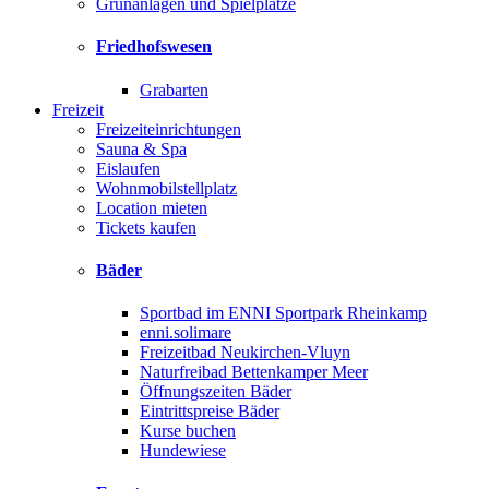
Grünanlagen und Spielplätze
Friedhofswesen
Grabarten
Freizeit
Freizeiteinrichtungen
Sauna & Spa
Eislaufen
Wohnmobilstellplatz
Location mieten
Tickets kaufen
Bäder
Sportbad im ENNI Sportpark Rheinkamp
enni.solimare
Freizeitbad Neukirchen-Vluyn
Naturfreibad Bettenkamper Meer
Öffnungszeiten Bäder
Eintrittspreise Bäder
Kurse buchen
Hundewiese