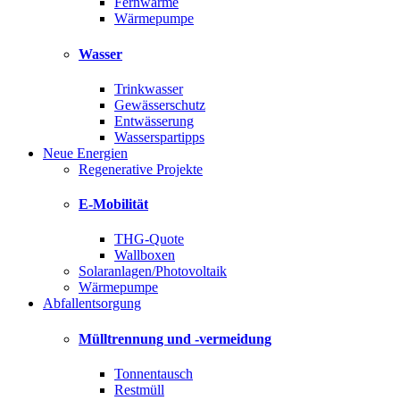
Fernwärme
Wärmepumpe
Wasser
Trinkwasser
Gewässerschutz
Entwässerung
Wasserspartipps
Neue Energien
Regenerative Projekte
E-Mobilität
THG-Quote
Wallboxen
Solaranlagen/Photovoltaik
Wärmepumpe
Abfallentsorgung
Mülltrennung und -vermeidung
Tonnentausch
Restmüll