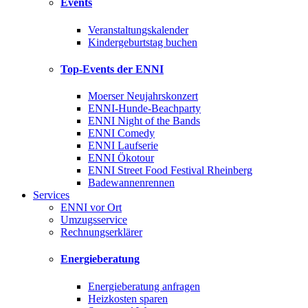
Events
Veranstaltungskalender
Kindergeburtstag buchen
Top-Events der ENNI
Moerser Neujahrskonzert
ENNI-Hunde-Beachparty
ENNI Night of the Bands
ENNI Comedy
ENNI Laufserie
ENNI Ökotour
ENNI Street Food Festival Rheinberg
Badewannenrennen
Services
ENNI vor Ort
Umzugsservice
Rechnungserklärer
Energieberatung
Energieberatung anfragen
Heizkosten sparen