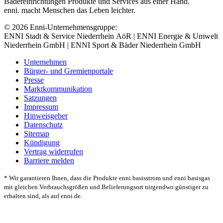
Bädereinrichtungen Produkte und Services aus einer Hand.
enni. macht Menschen das Leben leichter.
© 2026 Enni-Unternehmensgruppe:
ENNI Stadt & Service Niederrhein AöR | ENNI Energie & Umwelt
Niederrhein GmbH | ENNI Sport & Bäder Niederrhein GmbH
Unternehmen
Bürger- und Gremienportale
Presse
Marktkommunikation
Satzungen
Impressum
Hinweisgeber
Datenschutz
Sitemap
Kündigung
Vertrag widerrufen
Barriere melden
* Wir garantieren Ihnen, dass die Produkte enni.basisstrom und enni.basisgas
mit gleichen Verbrauchsgrößen und Belieferungsort nirgendwo günstiger zu
erhalten sind, als auf enni.de.