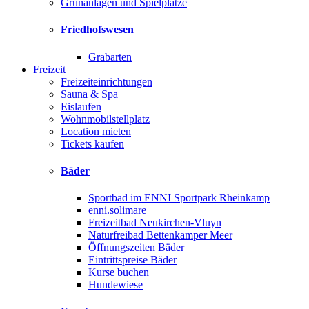
Grünanlagen und Spielplätze
Friedhofswesen
Grabarten
Freizeit
Freizeiteinrichtungen
Sauna & Spa
Eislaufen
Wohnmobilstellplatz
Location mieten
Tickets kaufen
Bäder
Sportbad im ENNI Sportpark Rheinkamp
enni.solimare
Freizeitbad Neukirchen-Vluyn
Naturfreibad Bettenkamper Meer
Öffnungszeiten Bäder
Eintrittspreise Bäder
Kurse buchen
Hundewiese