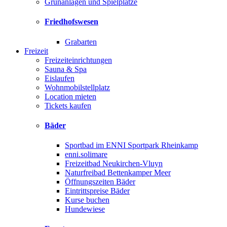
Grünanlagen und Spielplätze
Friedhofswesen
Grabarten
Freizeit
Freizeiteinrichtungen
Sauna & Spa
Eislaufen
Wohnmobilstellplatz
Location mieten
Tickets kaufen
Bäder
Sportbad im ENNI Sportpark Rheinkamp
enni.solimare
Freizeitbad Neukirchen-Vluyn
Naturfreibad Bettenkamper Meer
Öffnungszeiten Bäder
Eintrittspreise Bäder
Kurse buchen
Hundewiese