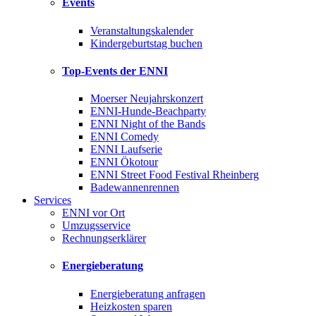
Events
Veranstaltungskalender
Kindergeburtstag buchen
Top-Events der ENNI
Moerser Neujahrskonzert
ENNI-Hunde-Beachparty
ENNI Night of the Bands
ENNI Comedy
ENNI Laufserie
ENNI Ökotour
ENNI Street Food Festival Rheinberg
Badewannenrennen
Services
ENNI vor Ort
Umzugsservice
Rechnungserklärer
Energieberatung
Energieberatung anfragen
Heizkosten sparen