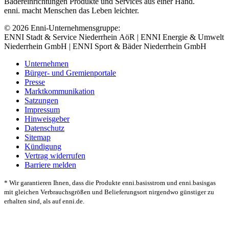
Bädereinrichtungen Produkte und Services aus einer Hand.
enni. macht Menschen das Leben leichter.
© 2026 Enni-Unternehmensgruppe:
ENNI Stadt & Service Niederrhein AöR | ENNI Energie & Umwelt
Niederrhein GmbH | ENNI Sport & Bäder Niederrhein GmbH
Unternehmen
Bürger- und Gremienportale
Presse
Marktkommunikation
Satzungen
Impressum
Hinweisgeber
Datenschutz
Sitemap
Kündigung
Vertrag widerrufen
Barriere melden
* Wir garantieren Ihnen, dass die Produkte enni.basisstrom und enni.basisgas
mit gleichen Verbrauchsgrößen und Belieferungsort nirgendwo günstiger zu
erhalten sind, als auf enni.de.