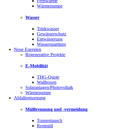
Fernwärme
Wärmepumpe
Wasser
Trinkwasser
Gewässerschutz
Entwässerung
Wasserspartipps
Neue Energien
Regenerative Projekte
E-Mobilität
THG-Quote
Wallboxen
Solaranlagen/Photovoltaik
Wärmepumpe
Abfallentsorgung
Mülltrennung und -vermeidung
Tonnentausch
Restmüll