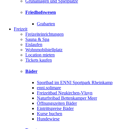
Grünanlagen und Spielplätze
Friedhofswesen
Grabarten
Freizeit
Freizeiteinrichtungen
Sauna & Spa
Eislaufen
Wohnmobilstellplatz
Location mieten
Tickets kaufen
Bäder
Sportbad im ENNI Sportpark Rheinkamp
enni.solimare
Freizeitbad Neukirchen-Vluyn
Naturfreibad Bettenkamper Meer
Öffnungszeiten Bäder
Eintrittspreise Bäder
Kurse buchen
Hundewiese