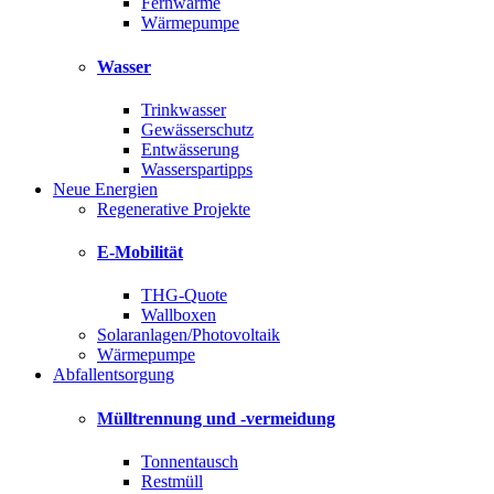
Fernwärme
Wärmepumpe
Wasser
Trinkwasser
Gewässerschutz
Entwässerung
Wasserspartipps
Neue Energien
Regenerative Projekte
E-Mobilität
THG-Quote
Wallboxen
Solaranlagen/Photovoltaik
Wärmepumpe
Abfallentsorgung
Mülltrennung und -vermeidung
Tonnentausch
Restmüll