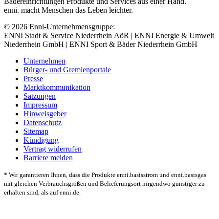
Bädereinrichtungen Produkte und Services aus einer Hand.
enni. macht Menschen das Leben leichter.
© 2026 Enni-Unternehmensgruppe:
ENNI Stadt & Service Niederrhein AöR | ENNI Energie & Umwelt
Niederrhein GmbH | ENNI Sport & Bäder Niederrhein GmbH
Unternehmen
Bürger- und Gremienportale
Presse
Marktkommunikation
Satzungen
Impressum
Hinweisgeber
Datenschutz
Sitemap
Kündigung
Vertrag widerrufen
Barriere melden
* Wir garantieren Ihnen, dass die Produkte enni.basisstrom und enni.basisgas
mit gleichen Verbrauchsgrößen und Belieferungsort nirgendwo günstiger zu
erhalten sind, als auf enni.de.