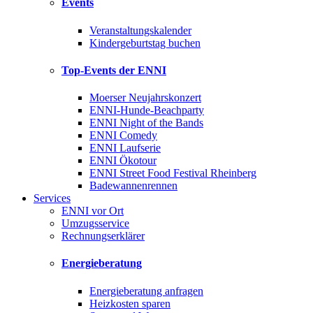
Events
Veranstaltungskalender
Kindergeburtstag buchen
Top-Events der ENNI
Moerser Neujahrskonzert
ENNI-Hunde-Beachparty
ENNI Night of the Bands
ENNI Comedy
ENNI Laufserie
ENNI Ökotour
ENNI Street Food Festival Rheinberg
Badewannenrennen
Services
ENNI vor Ort
Umzugsservice
Rechnungserklärer
Energieberatung
Energieberatung anfragen
Heizkosten sparen