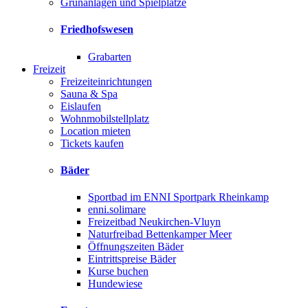
Grünanlagen und Spielplätze
Friedhofswesen
Grabarten
Freizeit
Freizeiteinrichtungen
Sauna & Spa
Eislaufen
Wohnmobilstellplatz
Location mieten
Tickets kaufen
Bäder
Sportbad im ENNI Sportpark Rheinkamp
enni.solimare
Freizeitbad Neukirchen-Vluyn
Naturfreibad Bettenkamper Meer
Öffnungszeiten Bäder
Eintrittspreise Bäder
Kurse buchen
Hundewiese