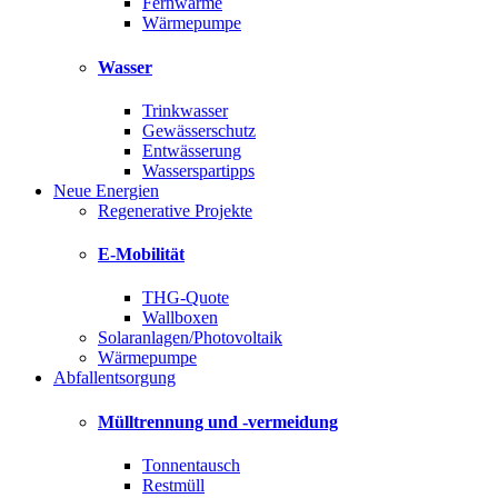
Fernwärme
Wärmepumpe
Wasser
Trinkwasser
Gewässerschutz
Entwässerung
Wasserspartipps
Neue Energien
Regenerative Projekte
E-Mobilität
THG-Quote
Wallboxen
Solaranlagen/Photovoltaik
Wärmepumpe
Abfallentsorgung
Mülltrennung und -vermeidung
Tonnentausch
Restmüll