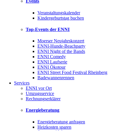
Events
Veranstaltungskalender
Kindergeburtstag buchen
Top-Events der ENNI
Moerser Neujahrskonzert
ENNI-Hunde-Beachparty
ENNI Night of the Bands
ENNI Comedy
ENNI Laufserie
ENNI Ökotour
ENNI Street Food Festival Rheinberg
Badewannenrennen
Services
ENNI vor Ort
Umzugsservice
Rechnungserklärer
Energieberatung
Energieberatung anfragen
Heizkosten sparen