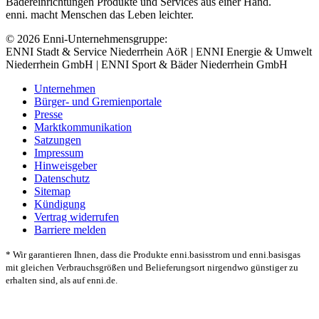
Bädereinrichtungen Produkte und Services aus einer Hand.
enni. macht Menschen das Leben leichter.
© 2026 Enni-Unternehmensgruppe:
ENNI Stadt & Service Niederrhein AöR | ENNI Energie & Umwelt
Niederrhein GmbH | ENNI Sport & Bäder Niederrhein GmbH
Unternehmen
Bürger- und Gremienportale
Presse
Marktkommunikation
Satzungen
Impressum
Hinweisgeber
Datenschutz
Sitemap
Kündigung
Vertrag widerrufen
Barriere melden
* Wir garantieren Ihnen, dass die Produkte enni.basisstrom und enni.basisgas
mit gleichen Verbrauchsgrößen und Belieferungsort nirgendwo günstiger zu
erhalten sind, als auf enni.de.