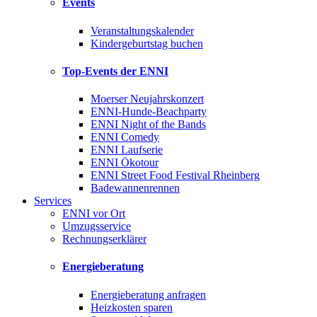
Events
Veranstaltungskalender
Kindergeburtstag buchen
Top-Events der ENNI
Moerser Neujahrskonzert
ENNI-Hunde-Beachparty
ENNI Night of the Bands
ENNI Comedy
ENNI Laufserie
ENNI Ökotour
ENNI Street Food Festival Rheinberg
Badewannenrennen
Services
ENNI vor Ort
Umzugsservice
Rechnungserklärer
Energieberatung
Energieberatung anfragen
Heizkosten sparen