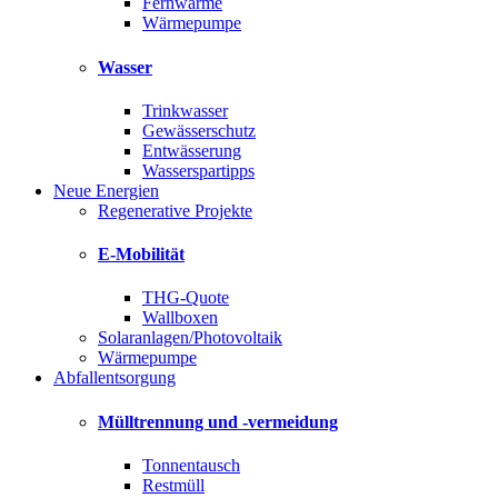
Fernwärme
Wärmepumpe
Wasser
Trinkwasser
Gewässerschutz
Entwässerung
Wasserspartipps
Neue Energien
Regenerative Projekte
E-Mobilität
THG-Quote
Wallboxen
Solaranlagen/Photovoltaik
Wärmepumpe
Abfallentsorgung
Mülltrennung und -vermeidung
Tonnentausch
Restmüll