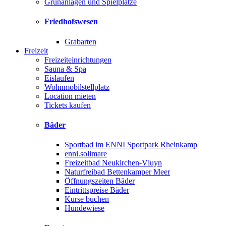
Grünanlagen und Spielplätze
Friedhofswesen
Grabarten
Freizeit
Freizeiteinrichtungen
Sauna & Spa
Eislaufen
Wohnmobilstellplatz
Location mieten
Tickets kaufen
Bäder
Sportbad im ENNI Sportpark Rheinkamp
enni.solimare
Freizeitbad Neukirchen-Vluyn
Naturfreibad Bettenkamper Meer
Öffnungszeiten Bäder
Eintrittspreise Bäder
Kurse buchen
Hundewiese