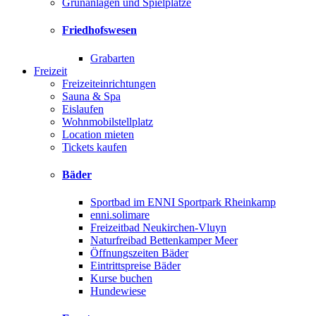
Grünanlagen und Spielplätze
Friedhofswesen
Grabarten
Freizeit
Freizeiteinrichtungen
Sauna & Spa
Eislaufen
Wohnmobilstellplatz
Location mieten
Tickets kaufen
Bäder
Sportbad im ENNI Sportpark Rheinkamp
enni.solimare
Freizeitbad Neukirchen-Vluyn
Naturfreibad Bettenkamper Meer
Öffnungszeiten Bäder
Eintrittspreise Bäder
Kurse buchen
Hundewiese