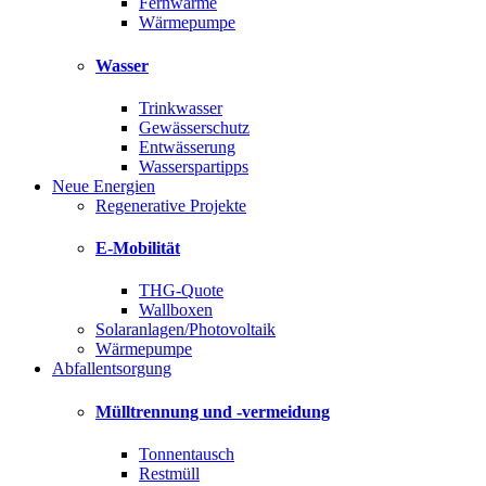
Fernwärme
Wärmepumpe
Wasser
Trinkwasser
Gewässerschutz
Entwässerung
Wasserspartipps
Neue Energien
Regenerative Projekte
E-Mobilität
THG-Quote
Wallboxen
Solaranlagen/Photovoltaik
Wärmepumpe
Abfallentsorgung
Mülltrennung und -vermeidung
Tonnentausch
Restmüll