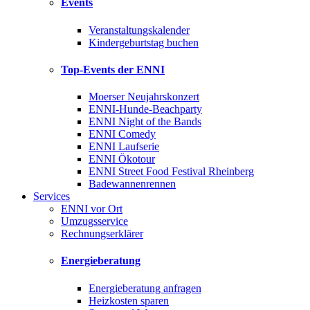
Events
Veranstaltungskalender
Kindergeburtstag buchen
Top-Events der ENNI
Moerser Neujahrskonzert
ENNI-Hunde-Beachparty
ENNI Night of the Bands
ENNI Comedy
ENNI Laufserie
ENNI Ökotour
ENNI Street Food Festival Rheinberg
Badewannenrennen
Services
ENNI vor Ort
Umzugsservice
Rechnungserklärer
Energieberatung
Energieberatung anfragen
Heizkosten sparen