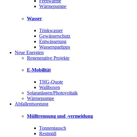
Fernwärme
Wärmepumpe
Wasser
Trinkwasser
Gewässerschutz
Entwässerung
Wasserspartipps
Neue Energien
Regenerative Projekte
E-Mobilität
THG-Quote
Wallboxen
Solaranlagen/Photovoltaik
Wärmepumpe
Abfallentsorgung
Mülltrennung und -vermeidung
Tonnentausch
Restmüll