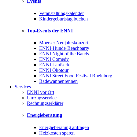
Events
Veranstaltungskalender
Kindergeburtstag buchen
Top-Events der ENNI
Moerser Neujahrskonzert
ENNI-Hunde-Beachparty
ENNI Night of the Bands
ENNI Comedy
ENNI Laufserie
ENNI Ökotour
ENNI Street Food Festival Rheinberg
Badewannenrennen
Services
ENNI vor Ort
Umzugsservice
Rechnungserklärer
Energieberatung
Energieberatung anfragen
Heizkosten sparen