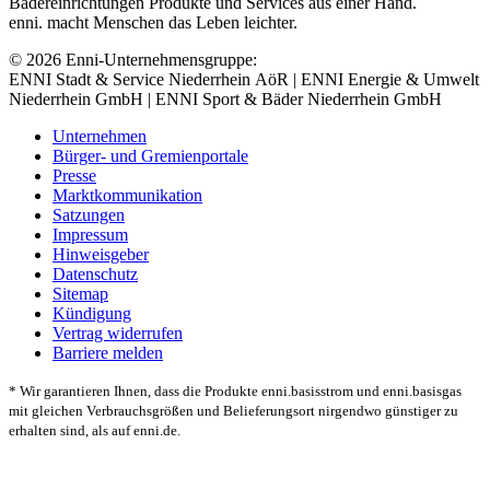
Bädereinrichtungen Produkte und Services aus einer Hand.
enni. macht Menschen das Leben leichter.
© 2026 Enni-Unternehmensgruppe:
ENNI Stadt & Service Niederrhein AöR | ENNI Energie & Umwelt
Niederrhein GmbH | ENNI Sport & Bäder Niederrhein GmbH
Unternehmen
Bürger- und Gremienportale
Presse
Marktkommunikation
Satzungen
Impressum
Hinweisgeber
Datenschutz
Sitemap
Kündigung
Vertrag widerrufen
Barriere melden
* Wir garantieren Ihnen, dass die Produkte enni.basisstrom und enni.basisgas
mit gleichen Verbrauchsgrößen und Belieferungsort nirgendwo günstiger zu
erhalten sind, als auf enni.de.