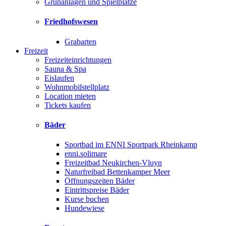
Grünanlagen und Spielplätze
Friedhofswesen
Grabarten
Freizeit
Freizeiteinrichtungen
Sauna & Spa
Eislaufen
Wohnmobilstellplatz
Location mieten
Tickets kaufen
Bäder
Sportbad im ENNI Sportpark Rheinkamp
enni.solimare
Freizeitbad Neukirchen-Vluyn
Naturfreibad Bettenkamper Meer
Öffnungszeiten Bäder
Eintrittspreise Bäder
Kurse buchen
Hundewiese