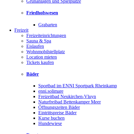
Grünanlagen und Spielplätze
Friedhofswesen
Grabarten
Freizeit
Freizeiteinrichtungen
Sauna & Spa
Eislaufen
Wohnmobilstellplatz
Location mieten
Tickets kaufen
Bäder
Sportbad im ENNI Sportpark Rheinkamp
enni.solimare
Freizeitbad Neukirchen-Vluyn
Naturfreibad Bettenkamper Meer
Öffnungszeiten Bäder
Eintrittspreise Bäder
Kurse buchen
Hundewiese