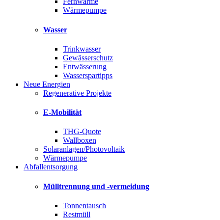
Fernwärme
Wärmepumpe
Wasser
Trinkwasser
Gewässerschutz
Entwässerung
Wasserspartipps
Neue Energien
Regenerative Projekte
E-Mobilität
THG-Quote
Wallboxen
Solaranlagen/Photovoltaik
Wärmepumpe
Abfallentsorgung
Mülltrennung und -vermeidung
Tonnentausch
Restmüll