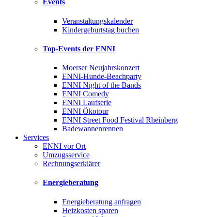
Events
Veranstaltungskalender
Kindergeburtstag buchen
Top-Events der ENNI
Moerser Neujahrskonzert
ENNI-Hunde-Beachparty
ENNI Night of the Bands
ENNI Comedy
ENNI Laufserie
ENNI Ökotour
ENNI Street Food Festival Rheinberg
Badewannenrennen
Services
ENNI vor Ort
Umzugsservice
Rechnungserklärer
Energieberatung
Energieberatung anfragen
Heizkosten sparen