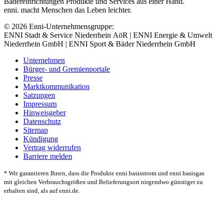
Bädereinrichtungen Produkte und Services aus einer Hand.
enni. macht Menschen das Leben leichter.
© 2026 Enni-Unternehmensgruppe:
ENNI Stadt & Service Niederrhein AöR | ENNI Energie & Umwelt
Niederrhein GmbH | ENNI Sport & Bäder Niederrhein GmbH
Unternehmen
Bürger- und Gremienportale
Presse
Marktkommunikation
Satzungen
Impressum
Hinweisgeber
Datenschutz
Sitemap
Kündigung
Vertrag widerrufen
Barriere melden
* Wir garantieren Ihnen, dass die Produkte enni.basisstrom und enni.basisgas
mit gleichen Verbrauchsgrößen und Belieferungsort nirgendwo günstiger zu
erhalten sind, als auf enni.de.