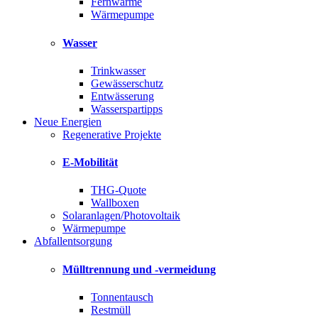
Fernwärme
Wärmepumpe
Wasser
Trinkwasser
Gewässerschutz
Entwässerung
Wasserspartipps
Neue Energien
Regenerative Projekte
E-Mobilität
THG-Quote
Wallboxen
Solaranlagen/Photovoltaik
Wärmepumpe
Abfallentsorgung
Mülltrennung und -vermeidung
Tonnentausch
Restmüll