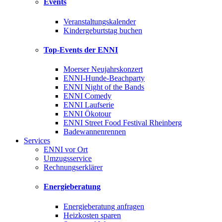
Events
Veranstaltungskalender
Kindergeburtstag buchen
Top-Events der ENNI
Moerser Neujahrskonzert
ENNI-Hunde-Beachparty
ENNI Night of the Bands
ENNI Comedy
ENNI Laufserie
ENNI Ökotour
ENNI Street Food Festival Rheinberg
Badewannenrennen
Services
ENNI vor Ort
Umzugsservice
Rechnungserklärer
Energieberatung
Energieberatung anfragen
Heizkosten sparen