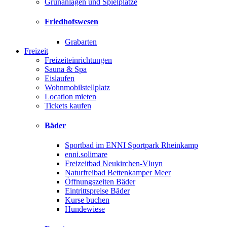
Grünanlagen und Spielplätze
Friedhofswesen
Grabarten
Freizeit
Freizeiteinrichtungen
Sauna & Spa
Eislaufen
Wohnmobilstellplatz
Location mieten
Tickets kaufen
Bäder
Sportbad im ENNI Sportpark Rheinkamp
enni.solimare
Freizeitbad Neukirchen-Vluyn
Naturfreibad Bettenkamper Meer
Öffnungszeiten Bäder
Eintrittspreise Bäder
Kurse buchen
Hundewiese