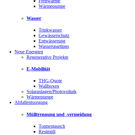
Fernwärme
Wärmepumpe
Wasser
Trinkwasser
Gewässerschutz
Entwässerung
Wasserspartipps
Neue Energien
Regenerative Projekte
E-Mobilität
THG-Quote
Wallboxen
Solaranlagen/Photovoltaik
Wärmepumpe
Abfallentsorgung
Mülltrennung und -vermeidung
Tonnentausch
Restmüll