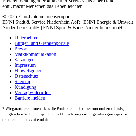
Bädereinrichtungen Produkte und Services aus einer Hand.
enni. macht Menschen das Leben leichter.
© 2026 Enni-Unternehmensgruppe:
ENNI Stadt & Service Niederrhein AöR | ENNI Energie & Umwelt
Niederrhein GmbH | ENNI Sport & Bäder Niederrhein GmbH
Unternehmen
Bürger- und Gremienportale
Presse
Marktkommunikation
Satzungen
Impressum
Hinweisgeber
Datenschutz
Sitemap
Kündigung
Vertrag widerrufen
Barriere melden
* Wir garantieren Ihnen, dass die Produkte enni.basisstrom und enni.basisgas
mit gleichen Verbrauchsgrößen und Belieferungsort nirgendwo günstiger zu
erhalten sind, als auf enni.de.