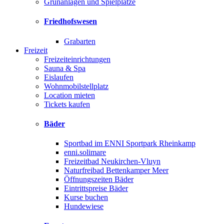
Grünanlagen und Spielplätze
Friedhofswesen
Grabarten
Freizeit
Freizeiteinrichtungen
Sauna & Spa
Eislaufen
Wohnmobilstellplatz
Location mieten
Tickets kaufen
Bäder
Sportbad im ENNI Sportpark Rheinkamp
enni.solimare
Freizeitbad Neukirchen-Vluyn
Naturfreibad Bettenkamper Meer
Öffnungszeiten Bäder
Eintrittspreise Bäder
Kurse buchen
Hundewiese