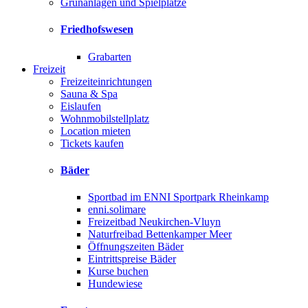
Grünanlagen und Spielplätze
Friedhofswesen
Grabarten
Freizeit
Freizeiteinrichtungen
Sauna & Spa
Eislaufen
Wohnmobilstellplatz
Location mieten
Tickets kaufen
Bäder
Sportbad im ENNI Sportpark Rheinkamp
enni.solimare
Freizeitbad Neukirchen-Vluyn
Naturfreibad Bettenkamper Meer
Öffnungszeiten Bäder
Eintrittspreise Bäder
Kurse buchen
Hundewiese