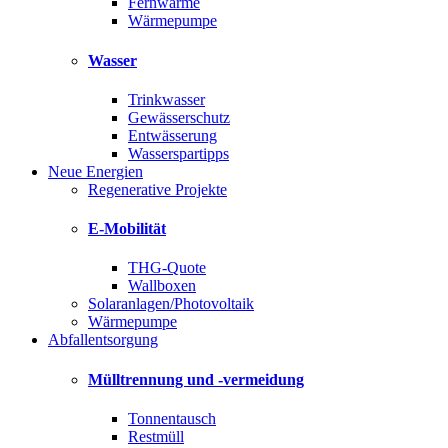
Fernwärme
Wärmepumpe
Wasser
Trinkwasser
Gewässerschutz
Entwässerung
Wasserspartipps
Neue Energien
Regenerative Projekte
E-Mobilität
THG-Quote
Wallboxen
Solaranlagen/Photovoltaik
Wärmepumpe
Abfallentsorgung
Mülltrennung und -vermeidung
Tonnentausch
Restmüll