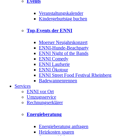
Events
Veranstaltungskalender
Kindergeburtstag buchen
Top-Events der ENNI
Moerser Neujahrskonzert
ENNI-Hunde-Beachparty
ENNI Night of the Bands
ENNI Comedy
ENNI Laufserie
ENNI Ökotour
ENNI Street Food Festival Rheinberg
Badewannenrennen
Services
ENNI vor Ort
Umzugsservice
Rechnungserklärer
Energieberatung
Energieberatung anfragen
Heizkosten sparen