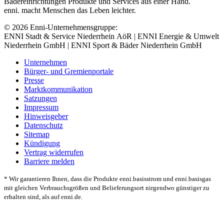
Bädereinrichtungen Produkte und Services aus einer Hand.
enni. macht Menschen das Leben leichter.
© 2026 Enni-Unternehmensgruppe:
ENNI Stadt & Service Niederrhein AöR | ENNI Energie & Umwelt
Niederrhein GmbH | ENNI Sport & Bäder Niederrhein GmbH
Unternehmen
Bürger- und Gremienportale
Presse
Marktkommunikation
Satzungen
Impressum
Hinweisgeber
Datenschutz
Sitemap
Kündigung
Vertrag widerrufen
Barriere melden
* Wir garantieren Ihnen, dass die Produkte enni.basisstrom und enni.basisgas
mit gleichen Verbrauchsgrößen und Belieferungsort nirgendwo günstiger zu
erhalten sind, als auf enni.de.