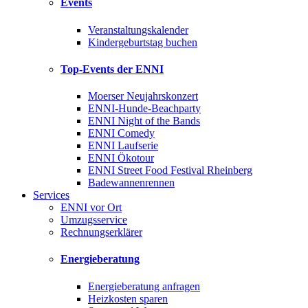
Events
Veranstaltungskalender
Kindergeburtstag buchen
Top-Events der ENNI
Moerser Neujahrskonzert
ENNI-Hunde-Beachparty
ENNI Night of the Bands
ENNI Comedy
ENNI Laufserie
ENNI Ökotour
ENNI Street Food Festival Rheinberg
Badewannenrennen
Services
ENNI vor Ort
Umzugsservice
Rechnungserklärer
Energieberatung
Energieberatung anfragen
Heizkosten sparen