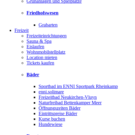
Grünanlagen und Spielplätze
Friedhofswesen
Grabarten
Freizeit
Freizeiteinrichtungen
Sauna & Spa
Eislaufen
Wohnmobilstellplatz
Location mieten
Tickets kaufen
Bäder
Sportbad im ENNI Sportpark Rheinkamp
enni.solimare
Freizeitbad Neukirchen-Vluyn
Naturfreibad Bettenkamper Meer
Öffnungszeiten Bäder
Eintrittspreise Bäder
Kurse buchen
Hundewiese