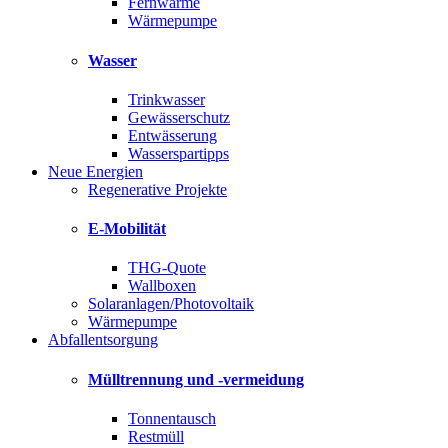
Fernwärme
Wärmepumpe
Wasser
Trinkwasser
Gewässerschutz
Entwässerung
Wasserspartipps
Neue Energien
Regenerative Projekte
E-Mobilität
THG-Quote
Wallboxen
Solaranlagen/Photovoltaik
Wärmepumpe
Abfallentsorgung
Mülltrennung und -vermeidung
Tonnentausch
Restmüll