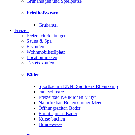
Grünanlagen und Spielplätze
Friedhofswesen
Grabarten
Freizeit
Freizeiteinrichtungen
Sauna & Spa
Eislaufen
Wohnmobilstellplatz
Location mieten
Tickets kaufen
Bäder
Sportbad im ENNI Sportpark Rheinkamp
enni.solimare
Freizeitbad Neukirchen-Vluyn
Naturfreibad Bettenkamper Meer
Öffnungszeiten Bäder
Eintrittspreise Bäder
Kurse buchen
Hundewiese