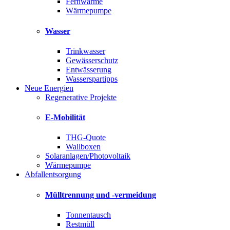
Fernwärme
Wärmepumpe
Wasser
Trinkwasser
Gewässerschutz
Entwässerung
Wasserspartipps
Neue Energien
Regenerative Projekte
E-Mobilität
THG-Quote
Wallboxen
Solaranlagen/Photovoltaik
Wärmepumpe
Abfallentsorgung
Mülltrennung und -vermeidung
Tonnentausch
Restmüll