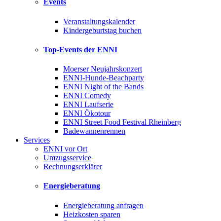
Events
Veranstaltungskalender
Kindergeburtstag buchen
Top-Events der ENNI
Moerser Neujahrskonzert
ENNI-Hunde-Beachparty
ENNI Night of the Bands
ENNI Comedy
ENNI Laufserie
ENNI Ökotour
ENNI Street Food Festival Rheinberg
Badewannenrennen
Services
ENNI vor Ort
Umzugsservice
Rechnungserklärer
Energieberatung
Energieberatung anfragen
Heizkosten sparen