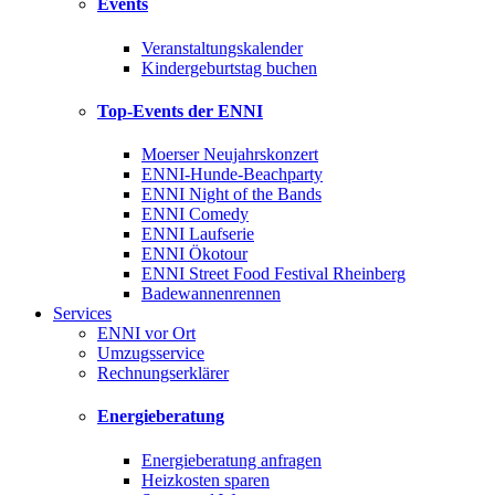
Events
Veranstaltungskalender
Kindergeburtstag buchen
Top-Events der ENNI
Moerser Neujahrskonzert
ENNI-Hunde-Beachparty
ENNI Night of the Bands
ENNI Comedy
ENNI Laufserie
ENNI Ökotour
ENNI Street Food Festival Rheinberg
Badewannenrennen
Services
ENNI vor Ort
Umzugsservice
Rechnungserklärer
Energieberatung
Energieberatung anfragen
Heizkosten sparen