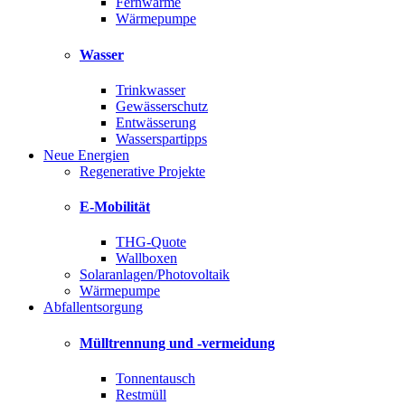
Fernwärme
Wärmepumpe
Wasser
Trinkwasser
Gewässerschutz
Entwässerung
Wasserspartipps
Neue Energien
Regenerative Projekte
E-Mobilität
THG-Quote
Wallboxen
Solaranlagen/Photovoltaik
Wärmepumpe
Abfallentsorgung
Mülltrennung und -vermeidung
Tonnentausch
Restmüll