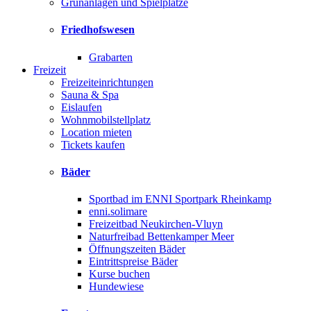
Grünanlagen und Spielplätze
Friedhofswesen
Grabarten
Freizeit
Freizeiteinrichtungen
Sauna & Spa
Eislaufen
Wohnmobilstellplatz
Location mieten
Tickets kaufen
Bäder
Sportbad im ENNI Sportpark Rheinkamp
enni.solimare
Freizeitbad Neukirchen-Vluyn
Naturfreibad Bettenkamper Meer
Öffnungszeiten Bäder
Eintrittspreise Bäder
Kurse buchen
Hundewiese