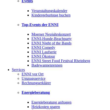
Events
Veranstaltungskalender
Kindergeburtstag buchen
Top-Events der ENNI
Moerser Neujahrskonzert
ENNI-Hunde-Beachparty
ENNI Night of the Bands
ENNI Comedy
ENNI Laufserie
ENNI Ökotour
ENNI Street Food Festival Rheinberg
Badewannenrennen
Services
ENNI vor Ort
Umzugsservice
Rechnungserklärer
Energieberatung
Energieberatung anfragen
Heizkosten sparen