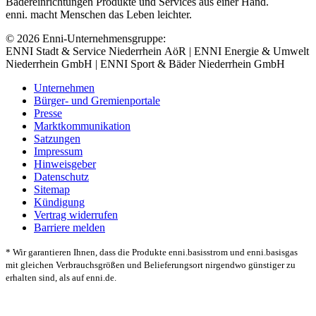
Bädereinrichtungen Produkte und Services aus einer Hand.
enni. macht Menschen das Leben leichter.
© 2026 Enni-Unternehmensgruppe:
ENNI Stadt & Service Niederrhein AöR | ENNI Energie & Umwelt
Niederrhein GmbH | ENNI Sport & Bäder Niederrhein GmbH
Unternehmen
Bürger- und Gremienportale
Presse
Marktkommunikation
Satzungen
Impressum
Hinweisgeber
Datenschutz
Sitemap
Kündigung
Vertrag widerrufen
Barriere melden
* Wir garantieren Ihnen, dass die Produkte enni.basisstrom und enni.basisgas
mit gleichen Verbrauchsgrößen und Belieferungsort nirgendwo günstiger zu
erhalten sind, als auf enni.de.