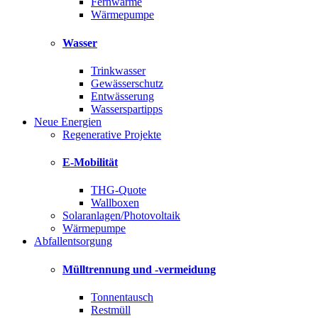
Fernwärme
Wärmepumpe
Wasser
Trinkwasser
Gewässerschutz
Entwässerung
Wasserspartipps
Neue Energien
Regenerative Projekte
E-Mobilität
THG-Quote
Wallboxen
Solaranlagen/Photovoltaik
Wärmepumpe
Abfallentsorgung
Mülltrennung und -vermeidung
Tonnentausch
Restmüll