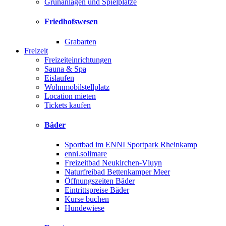
Grünanlagen und Spielplätze
Friedhofswesen
Grabarten
Freizeit
Freizeiteinrichtungen
Sauna & Spa
Eislaufen
Wohnmobilstellplatz
Location mieten
Tickets kaufen
Bäder
Sportbad im ENNI Sportpark Rheinkamp
enni.solimare
Freizeitbad Neukirchen-Vluyn
Naturfreibad Bettenkamper Meer
Öffnungszeiten Bäder
Eintrittspreise Bäder
Kurse buchen
Hundewiese