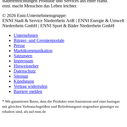
Bädereinrichtungen Produkte und Services aus einer Hand.
enni. macht Menschen das Leben leichter.
© 2026 Enni-Unternehmensgruppe:
ENNI Stadt & Service Niederrhein AöR | ENNI Energie & Umwelt
Niederrhein GmbH | ENNI Sport & Bäder Niederrhein GmbH
Unternehmen
Bürger- und Gremienportale
Presse
Marktkommunikation
Satzungen
Impressum
Hinweisgeber
Datenschutz
Sitemap
Kündigung
Vertrag widerrufen
Barriere melden
* Wir garantieren Ihnen, dass die Produkte enni.basisstrom und enni.basisgas
mit gleichen Verbrauchsgrößen und Belieferungsort nirgendwo günstiger zu
erhalten sind, als auf enni.de.