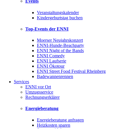
Events
Veranstaltungskalender
Kindergeburtstag buchen
Top-Events der ENNI
Moerser Neujahrskonzert
ENNI-Hunde-Beachparty
ENNI Night of the Bands
ENNI Comedy
ENNI Laufserie
ENNI Ökotour
ENNI Street Food Festival Rheinberg
Badewannenrennen
Services
ENNI vor Ort
Umzugsservice
Rechnungserklärer
Energieberatung
Energieberatung anfragen
Heizkosten sparen