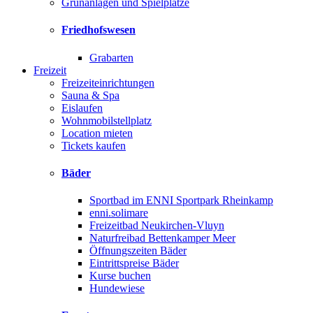
Grünanlagen und Spielplätze
Friedhofswesen
Grabarten
Freizeit
Freizeiteinrichtungen
Sauna & Spa
Eislaufen
Wohnmobilstellplatz
Location mieten
Tickets kaufen
Bäder
Sportbad im ENNI Sportpark Rheinkamp
enni.solimare
Freizeitbad Neukirchen-Vluyn
Naturfreibad Bettenkamper Meer
Öffnungszeiten Bäder
Eintrittspreise Bäder
Kurse buchen
Hundewiese