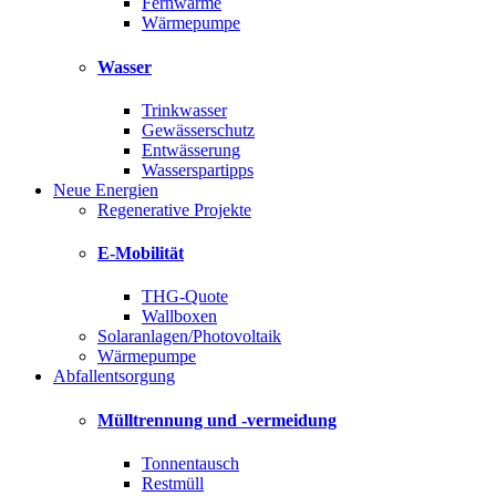
Fernwärme
Wärmepumpe
Wasser
Trinkwasser
Gewässerschutz
Entwässerung
Wasserspartipps
Neue Energien
Regenerative Projekte
E-Mobilität
THG-Quote
Wallboxen
Solaranlagen/Photovoltaik
Wärmepumpe
Abfallentsorgung
Mülltrennung und -vermeidung
Tonnentausch
Restmüll