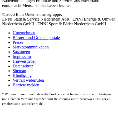
Bädereinrichtungen Produkte und Services aus einer Hand.
enni. macht Menschen das Leben leichter.
© 2026 Enni-Unternehmensgruppe:
ENNI Stadt & Service Niederrhein AöR | ENNI Energie & Umwelt
Niederrhein GmbH | ENNI Sport & Bäder Niederrhein GmbH
Unternehmen
Bürger- und Gremienportale
Presse
Marktkommunikation
Satzungen
Impressum
Hinweisgeber
Datenschutz
Sitemap
Kündigung
Vertrag widerrufen
Barriere melden
* Wir garantieren Ihnen, dass die Produkte enni.basisstrom und enni.basisgas
mit gleichen Verbrauchsgrößen und Belieferungsort nirgendwo günstiger zu
erhalten sind, als auf enni.de.