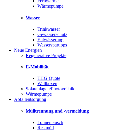
Fernwärme
Wärmepumpe
Wasser
Trinkwasser
Gewässerschutz
Entwässerung
Wasserspartipps
Neue Energien
Regenerative Projekte
E-Mobilität
THG-Quote
Wallboxen
Solaranlagen/Photovoltaik
Wärmepumpe
Abfallentsorgung
Mülltrennung und -vermeidung
Tonnentausch
Restmüll