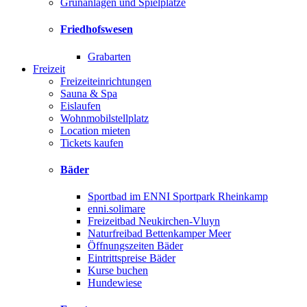
Grünanlagen und Spielplätze
Friedhofswesen
Grabarten
Freizeit
Freizeiteinrichtungen
Sauna & Spa
Eislaufen
Wohnmobilstellplatz
Location mieten
Tickets kaufen
Bäder
Sportbad im ENNI Sportpark Rheinkamp
enni.solimare
Freizeitbad Neukirchen-Vluyn
Naturfreibad Bettenkamper Meer
Öffnungszeiten Bäder
Eintrittspreise Bäder
Kurse buchen
Hundewiese