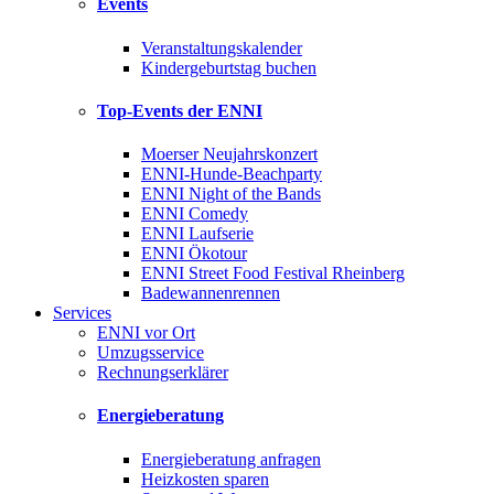
Events
Veranstaltungskalender
Kindergeburtstag buchen
Top-Events der ENNI
Moerser Neujahrskonzert
ENNI-Hunde-Beachparty
ENNI Night of the Bands
ENNI Comedy
ENNI Laufserie
ENNI Ökotour
ENNI Street Food Festival Rheinberg
Badewannenrennen
Services
ENNI vor Ort
Umzugsservice
Rechnungserklärer
Energieberatung
Energieberatung anfragen
Heizkosten sparen