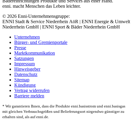
Bädereinrichtungen Produkte und Services aus einer Hand.
enni. macht Menschen das Leben leichter.
© 2026 Enni-Unternehmensgruppe:
ENNI Stadt & Service Niederrhein AöR | ENNI Energie & Umwelt
Niederrhein GmbH | ENNI Sport & Bäder Niederrhein GmbH
Unternehmen
Bürger- und Gremienportale
Presse
Marktkommunikation
Satzungen
Impressum
Hinweisgeber
Datenschutz
Sitemap
Kündigung
Vertrag widerrufen
Barriere melden
* Wir garantieren Ihnen, dass die Produkte enni.basisstrom und enni.basisgas
mit gleichen Verbrauchsgrößen und Belieferungsort nirgendwo günstiger zu
erhalten sind, als auf enni.de.