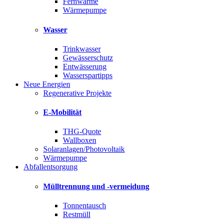
Fernwärme
Wärmepumpe
Wasser
Trinkwasser
Gewässerschutz
Entwässerung
Wasserspartipps
Neue Energien
Regenerative Projekte
E-Mobilität
THG-Quote
Wallboxen
Solaranlagen/Photovoltaik
Wärmepumpe
Abfallentsorgung
Mülltrennung und -vermeidung
Tonnentausch
Restmüll