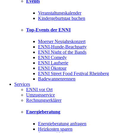
Events
Veranstaltungskalender
Kindergeburtstag buchen
Top-Events der ENNI
Moerser Neujahrskonzert
ENNI-Hunde-Beachparty
ENNI Night of the Bands
ENNI Comedy
ENNI Laufserie
ENNI Ökotour
ENNI Street Food Festival Rheinberg
Badewannenrennen
Services
ENNI vor Ort
Umzugsservice
Rechnungserklärer
Energieberatung
Energieberatung anfragen
Heizkosten sparen