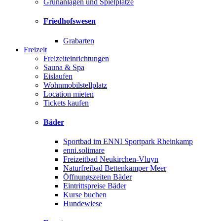
Grünanlagen und Spielplätze
Friedhofswesen
Grabarten
Freizeit
Freizeiteinrichtungen
Sauna & Spa
Eislaufen
Wohnmobilstellplatz
Location mieten
Tickets kaufen
Bäder
Sportbad im ENNI Sportpark Rheinkamp
enni.solimare
Freizeitbad Neukirchen-Vluyn
Naturfreibad Bettenkamper Meer
Öffnungszeiten Bäder
Eintrittspreise Bäder
Kurse buchen
Hundewiese