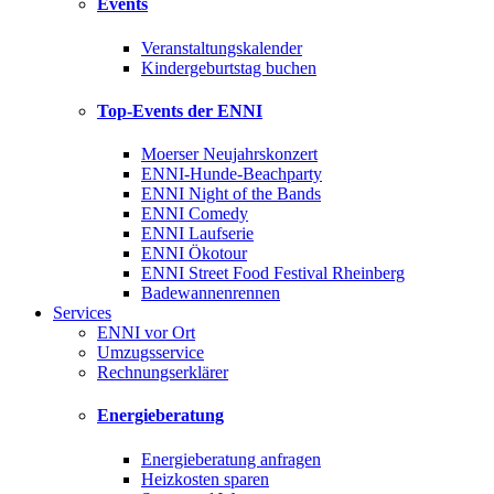
Events
Veranstaltungskalender
Kindergeburtstag buchen
Top-Events der ENNI
Moerser Neujahrskonzert
ENNI-Hunde-Beachparty
ENNI Night of the Bands
ENNI Comedy
ENNI Laufserie
ENNI Ökotour
ENNI Street Food Festival Rheinberg
Badewannenrennen
Services
ENNI vor Ort
Umzugsservice
Rechnungserklärer
Energieberatung
Energieberatung anfragen
Heizkosten sparen