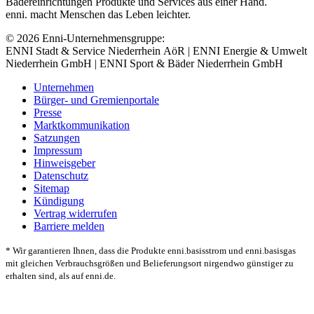
Bädereinrichtungen Produkte und Services aus einer Hand.
enni. macht Menschen das Leben leichter.
© 2026 Enni-Unternehmensgruppe:
ENNI Stadt & Service Niederrhein AöR | ENNI Energie & Umwelt
Niederrhein GmbH | ENNI Sport & Bäder Niederrhein GmbH
Unternehmen
Bürger- und Gremienportale
Presse
Marktkommunikation
Satzungen
Impressum
Hinweisgeber
Datenschutz
Sitemap
Kündigung
Vertrag widerrufen
Barriere melden
* Wir garantieren Ihnen, dass die Produkte enni.basisstrom und enni.basisgas
mit gleichen Verbrauchsgrößen und Belieferungsort nirgendwo günstiger zu
erhalten sind, als auf enni.de.