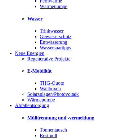
Fernwärme
Wärmepumpe
Wasser
Trinkwasser
Gewässerschutz
Entwässerung
Wasserspartipps
Neue Energien
Regenerative Projekte
E-Mobilität
THG-Quote
Wallboxen
Solaranlagen/Photovoltaik
Wärmepumpe
Abfallentsorgung
Mülltrennung und -vermeidung
Tonnentausch
Restmüll