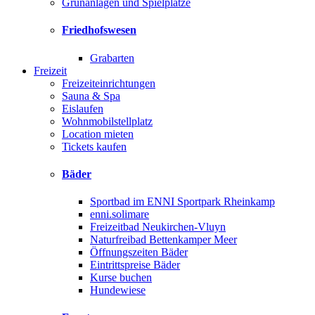
Grünanlagen und Spielplätze
Friedhofswesen
Grabarten
Freizeit
Freizeiteinrichtungen
Sauna & Spa
Eislaufen
Wohnmobilstellplatz
Location mieten
Tickets kaufen
Bäder
Sportbad im ENNI Sportpark Rheinkamp
enni.solimare
Freizeitbad Neukirchen-Vluyn
Naturfreibad Bettenkamper Meer
Öffnungszeiten Bäder
Eintrittspreise Bäder
Kurse buchen
Hundewiese