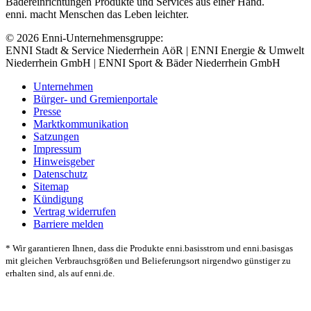
Bädereinrichtungen Produkte und Services aus einer Hand.
enni. macht Menschen das Leben leichter.
© 2026 Enni-Unternehmensgruppe:
ENNI Stadt & Service Niederrhein AöR | ENNI Energie & Umwelt
Niederrhein GmbH | ENNI Sport & Bäder Niederrhein GmbH
Unternehmen
Bürger- und Gremienportale
Presse
Marktkommunikation
Satzungen
Impressum
Hinweisgeber
Datenschutz
Sitemap
Kündigung
Vertrag widerrufen
Barriere melden
* Wir garantieren Ihnen, dass die Produkte enni.basisstrom und enni.basisgas
mit gleichen Verbrauchsgrößen und Belieferungsort nirgendwo günstiger zu
erhalten sind, als auf enni.de.