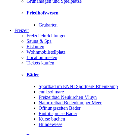
Grünanlagen und Spielplätze
Friedhofswesen
Grabarten
Freizeit
Freizeiteinrichtungen
Sauna & Spa
Eislaufen
Wohnmobilstellplatz
Location mieten
Tickets kaufen
Bäder
Sportbad im ENNI Sportpark Rheinkamp
enni.solimare
Freizeitbad Neukirchen-Vluyn
Naturfreibad Bettenkamper Meer
Öffnungszeiten Bäder
Eintrittspreise Bäder
Kurse buchen
Hundewiese