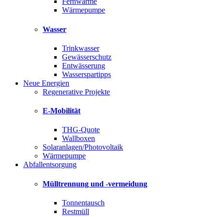
Fernwärme
Wärmepumpe
Wasser
Trinkwasser
Gewässerschutz
Entwässerung
Wasserspartipps
Neue Energien
Regenerative Projekte
E-Mobilität
THG-Quote
Wallboxen
Solaranlagen/Photovoltaik
Wärmepumpe
Abfallentsorgung
Mülltrennung und -vermeidung
Tonnentausch
Restmüll