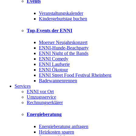
Events
Veranstaltungskalender
Kindergeburtstag buchen
Top-Events der ENNI
Moerser Neujahrskonzert
ENNI-Hunde-Beachparty
ENNI Night of the Bands
ENNI Comedy
ENNI Laufserie
ENNI Ökotour
ENNI Street Food Festival Rheinberg
Badewannenrennen
Services
ENNI vor Ort
Umzugsservice
Rechnungserklärer
Energieberatung
Energieberatung anfragen
Heizkosten sparen