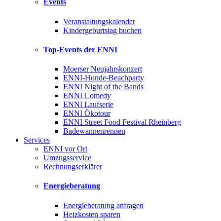
Events
Veranstaltungskalender
Kindergeburtstag buchen
Top-Events der ENNI
Moerser Neujahrskonzert
ENNI-Hunde-Beachparty
ENNI Night of the Bands
ENNI Comedy
ENNI Laufserie
ENNI Ökotour
ENNI Street Food Festival Rheinberg
Badewannenrennen
Services
ENNI vor Ort
Umzugsservice
Rechnungserklärer
Energieberatung
Energieberatung anfragen
Heizkosten sparen