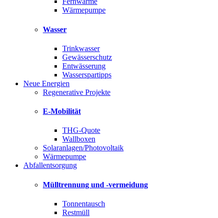
Fernwärme
Wärmepumpe
Wasser
Trinkwasser
Gewässerschutz
Entwässerung
Wasserspartipps
Neue Energien
Regenerative Projekte
E-Mobilität
THG-Quote
Wallboxen
Solaranlagen/Photovoltaik
Wärmepumpe
Abfallentsorgung
Mülltrennung und -vermeidung
Tonnentausch
Restmüll