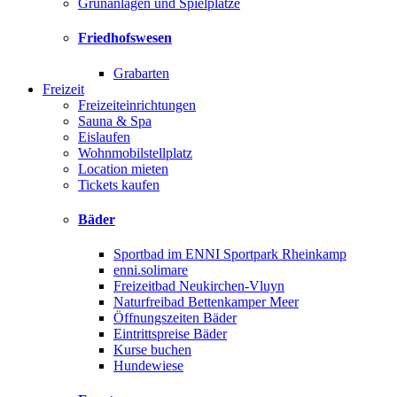
Grünanlagen und Spielplätze
Friedhofswesen
Grabarten
Freizeit
Freizeiteinrichtungen
Sauna & Spa
Eislaufen
Wohnmobilstellplatz
Location mieten
Tickets kaufen
Bäder
Sportbad im ENNI Sportpark Rheinkamp
enni.solimare
Freizeitbad Neukirchen-Vluyn
Naturfreibad Bettenkamper Meer
Öffnungszeiten Bäder
Eintrittspreise Bäder
Kurse buchen
Hundewiese