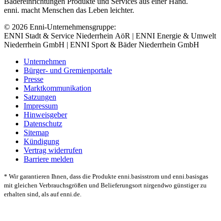
Bädereinrichtungen Produkte und Services aus einer Hand.
enni. macht Menschen das Leben leichter.
© 2026 Enni-Unternehmensgruppe:
ENNI Stadt & Service Niederrhein AöR | ENNI Energie & Umwelt
Niederrhein GmbH | ENNI Sport & Bäder Niederrhein GmbH
Unternehmen
Bürger- und Gremienportale
Presse
Marktkommunikation
Satzungen
Impressum
Hinweisgeber
Datenschutz
Sitemap
Kündigung
Vertrag widerrufen
Barriere melden
* Wir garantieren Ihnen, dass die Produkte enni.basisstrom und enni.basisgas
mit gleichen Verbrauchsgrößen und Belieferungsort nirgendwo günstiger zu
erhalten sind, als auf enni.de.